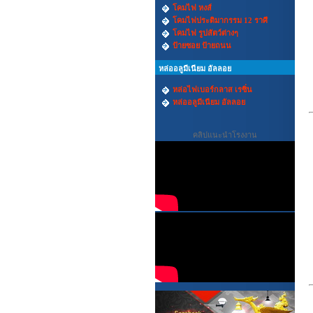
โคมไฟ หงส์
โคมไฟประติมากรรม 12 ราศี
โคมไฟ รูปสัตว์ต่างๆ
ป้ายซอย ป้ายถนน
หล่ออลูมีเนียม อัลลอย
หล่อไฟเบอร์กลาส เรซิ่น
หล่ออลูมีเนียม อัลลอย
คลิปแนะนำโรงงาน