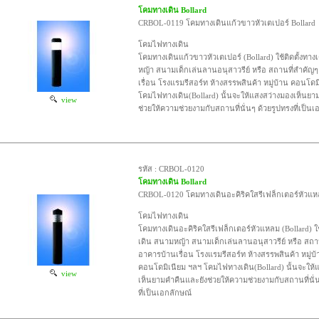
โคมทางเดิน Bollard
CRBOL-0119 โคมทางเดินแก้วขาวหัวเตเปอร์ Bollard
โคมไฟทางเดิน
โคมทางเดินแก้วขาวหัวเตเปอร์ (Bollard) ใช้ติดตั้งทา
หญ้า สนามเด็กเล่นลานอนุสาวรีย์ หรือ สถานที่สำคัญ
เรื่อน โรงแรมรีสอร์ท ห้างสรรพสินค้า หมู่บ้าน คอนโดม
โคมไฟทางเดิน(Bollard) นั้นจะให้แสงสว่างมองเห็นยา
view
ช่วยให้ความช่วยงามกับสถานที่นั่นๆ ด้วยรูปทรงที่เป็นเ
รหัส : CRBOL-0120
โคมทางเดิน Bollard
CRBOL-0120 โคมทางเดินอะคิริคใสรีเฟล็กเตอร์หัวแ
โคมไฟทางเดิน
โคมทางเดินอะคิริคใสรีเฟล็กเตอร์หัวแหลม (Bollard) ใช
เดิน สนามหญ้า สนามเด็กเล่นลานอนุสาวรีย์ หรือ สถา
อาคารบ้านเรื่อน โรงแรมรีสอร์ท ห้างสรรพสินค้า หมู่บ
คอนโดมิเนียม ฯลฯ โคมไฟทางเดิน(Bollard) นั้นจะให้
view
เห็นยามคำคืนและยังช่วยให้ความช่วยงามกับสถานที่นั่
ที่เป็นเอกลักษณ์