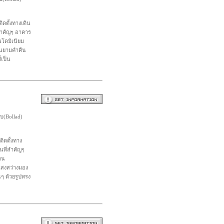
ิดตั้งทางเดิน
สำคัญๆ อาคาร
นโดมิเนียม
็นยามคำคืน
่เป็น
บ(Bollad)
ติดตั้งทาง
นที่สำคัญๆ
้าน
แสงสว่างมอง
นๆ ด้วยรูปทรง