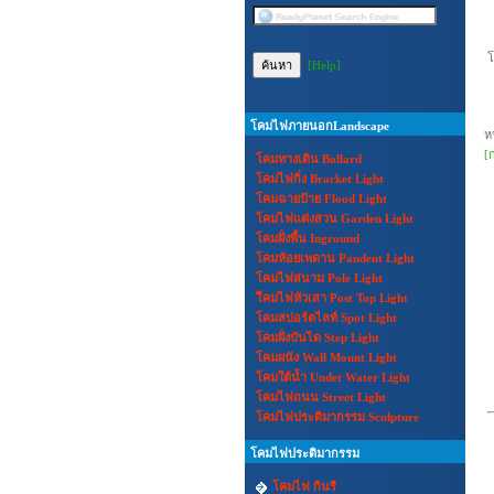
โ
[Help]
โคมไฟภายนอกLandscape
ห
[
โคมทางเดิน Bollard
โคมไฟกิ่ง Bracket Light
โคมฉายป้าย Flood Light
โคมไฟแต่งสวน Garden Light
โคมฝั่งพื้น Inground
โคมห้อยเพดาน Pandent Light
โคมไฟสนาม Pole Light
โีคมไฟหัวเสา Post Top Light
โคมสปอร์ตไลท์ Spot Light
โคมฝั่งบันได Step Light
โคมผนัง Wall Mount Light
โคมใต้น้ำ Undet Water Light
โคมไฟถนน Street Light
โคมไฟประติมากรรม Sculpture
โคมไฟประติมากรรม
โคมไฟ กินรี