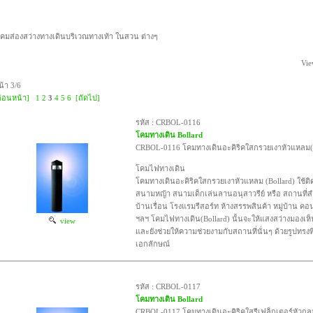
คมส่องสว่างทางเดินบริเวณทางเท้า ในสวน ต่างๆ
Vie
น้า 3/6
ก่อนหน้า]
1
2
3
4
5
6
[ถัดไป]
รหัส : CRBOL-0116
โคมทางเดิน Bollard
CRBOL-0116 โคมทางเดินอะคิริคใสกรวยเงาหัวแหลม(
โคมไฟทางเดิน
โคมทางเดินอะคิริคใสกรวยเงาหัวแหลม (Bollard) ใช้ติด
สนามหญ้า สนามเด็กเล่นลานอนุสาวรีย์ หรือ สถานที่
บ้านเรื่อน โรงแรมรีสอร์ท ห้างสรรพสินค้า หมู่บ้าน คอ
ฯลฯ โคมไฟทางเดิน(Bollard) นั้นจะให้แสงสว่างมองเห
view
และยังช่วยให้ความช่วยงามกับสถานที่นั่นๆ ด้วยรูปทรงที
เอกลักษณ์
รหัส : CRBOL-0117
โคมทางเดิน Bollard
CRBOL-0117 โคมทางเดินอะคิริคใสรีเฟล็กเตอร์หัวกล