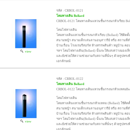
รหัส : CRBOL-0121
โคมทางเดิน Bollard
CRBOL-0121 โคมทางเดินแหวนชั้นกรงนกหัวเรียบ Bol
โคมไฟทางเดิน
โคมทางเดินแหวนชั้นกรงนกหัวเรียบ (Bollard) ใช้ติดตั้
สนามหญ้า สนามเด็กเล่นลานอนุสาวรีย์ หรือ สถานที่
บ้านเรื่อน โรงแรมรีสอร์ท ห้างสรรพสินค้า หมู่บ้าน คอ
ฯลฯ โคมไฟทางเดิน(Bollard) นั้นจะให้แสงสว่างมองเห
view
และยังช่วยให้ความช่วยงามกับสถานที่นั่นๆ ด้วยรูปทรงที
เอกลักษณ์
รหัส : CRBOL-0122
โคมทางเดิน Bollard
CRBOL-0122 โคมทางเดินแหวนชั้นกรงนกหัวแหลมBol
โคมไฟทางเดิน
โคมทางเดินแหวนชั้นกรงนกหัวแหลม (Bollard) ใช้ติดตั
สนามหญ้า สนามเด็กเล่นลานอนุสาวรีย์ หรือ สถานที่
บ้านเรื่อน โรงแรมรีสอร์ท ห้างสรรพสินค้า หมู่บ้าน คอ
ฯลฯ โคมไฟทางเดิน(Bollard) นั้นจะให้แสงสว่างมองเห
view
และยังช่วยให้ความช่วยงามกับสถานที่นั่นๆ ด้วยรูปทรงที
เอกลักษณ์