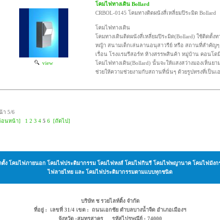
โคมไฟทางเดิน Bollard
CRBOL-0145 โคมทางติดผนังสี่เหลี่ยมปิระมิด Bollard
โคมไฟทางเดิน
โคมทางเดินติดผนังสี่เหลี่ยมปิระมิด(Bollard) ใช้ติดตั้
หญ้า สนามเด็กเล่นลานอนุสาวรีย์ หรือ สถานที่สำคัญ
เรื่อน โรงแรมรีสอร์ท ห้างสรรพสินค้า หมู่บ้าน คอนโดม
view
โคมไฟทางเดิน(Bollard) นั้นจะให้แสงสว่างมองเห็นยา
ช่วยให้ความช่วยงามกับสถานที่นั่นๆ ด้วยรูปทรงที่เป็นเ
น้า 5/6
ก่อนหน้า]
1
2
3
4
5
6
[ถัดไป]
ะ ติดตั้ง โคมไฟภายนอก โคมไฟประติมากรรม โคมไฟหงส์ โคมไฟกินรี โคมไฟพญานาค โคมไฟม
ไฟลายไทย และ โคมไฟประติมากรรมตามแบบทุกชนิด
บริษัท ช รวยไลท์ติ้ง จำกัด
ที่อยู่ : เลขที่ 31/4 เขต : ถนนเอกชัย ตำบลบางน้ำจืด อำเภอเมืองฯ
จังหวัด :สมุทรสาคร รหัสไปรษณีย์ : 74000