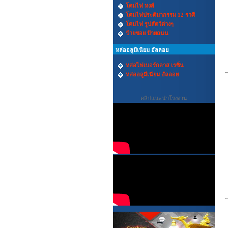
โคมไฟ หงส์
โคมไฟประติมากรรม 12 ราศี
โคมไฟ รูปสัตว์ต่างๆ
ป้ายซอย ป้ายถนน
หล่ออลูมีเนียม อัลลอย
หล่อไฟเบอร์กลาส เรซิ่น
หล่ออลูมีเนียม อัลลอย
คลิปแนะนำโรงงาน