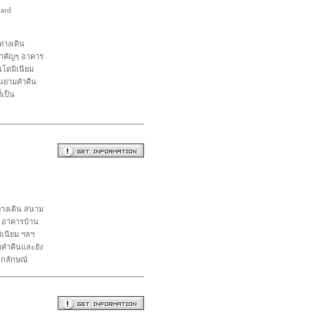
ard
งทางเดิน
สำคัญๆ อาคาร
นโดมิเนียม
็นยามคำคืน
่เป็น
งทางเดิน สนาม
ๆ อาคารบ้าน
ิเนียม ฯลฯ
มคำคืนและยัง
อกลักษณ์