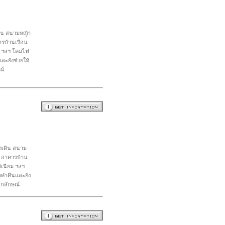
ดิน สนามหญ้า
รบ้านเรื่อน
ยม ฯลฯ โคมไฟ
ละยังช่วยให้
ณ์
างเดิน สนาม
ๆ อาคารบ้าน
ิเนียม ฯลฯ
มคำคืนและยัง
อกลักษณ์