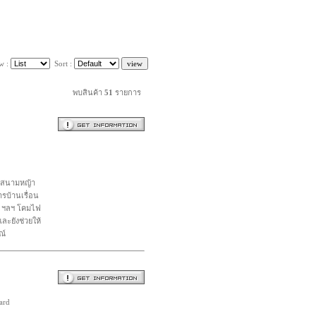
w :
Sort :
พบสินค้า
51
รายการ
ิน สนามหญ้า
รบ้านเรื่อน
ยม ฯลฯ โคมไฟ
ละยังช่วยให้
ณ์
ard