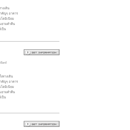
ทางเดิน
สำคัญๆ อาคาร
นโดมิเนียม
็นยามคำคืน
่เป็น
llard
ั้งทางเดิน
สำคัญๆ อาคาร
นโดมิเนียม
็นยามคำคืน
่เป็น