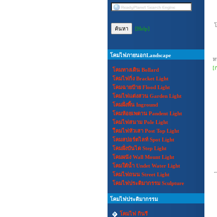
โ
[Help]
โคมไฟภายนอกLandscape
ห
[
โคมทางเดิน Bollard
โคมไฟกิ่ง Bracket Light
โคมฉายป้าย Flood Light
โคมไฟแต่งสวน Garden Light
โคมฝั่งพื้น Inground
โคมห้อยเพดาน Pandent Light
โคมไฟสนาม Pole Light
โีคมไฟหัวเสา Post Top Light
โคมสปอร์ตไลท์ Spot Light
โคมฝั่งบันได Step Light
โคมผนัง Wall Mount Light
โคมใต้น้ำ Undet Water Light
โคมไฟถนน Street Light
โคมไฟประติมากรรม Sculpture
โคมไฟประติมากรรม
โคมไฟ กินรี