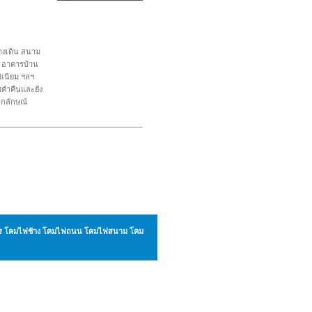
งทางเดิน สนาม
ๆ อาคารบ้าน
ิเนียม ฯลฯ
มคำคืนและยัง
อกลักษณ์
ังกร โคมไฟช้าง โคมไฟถนน โคมไฟสนาม โคม