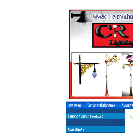
หน้าแรก
โครงการที่เกี่ยวข้อง
เว็บบอร์
รายการสินค้า ( Product )
โค
ค้นหาสินค้า