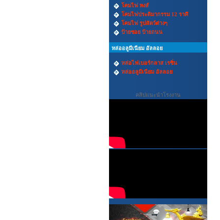
โคมไฟ หงส์
โคมไฟประติมากรรม 12 ราศี
โคมไฟ รูปสัตว์ต่างๆ
ป้ายซอย ป้ายถนน
หล่ออลูมีเนียม อัลลอย
หล่อไฟเบอร์กลาส เรซิ่น
หล่ออลูมีเนียม อัลลอย
คลิปแนะนำโรงงาน