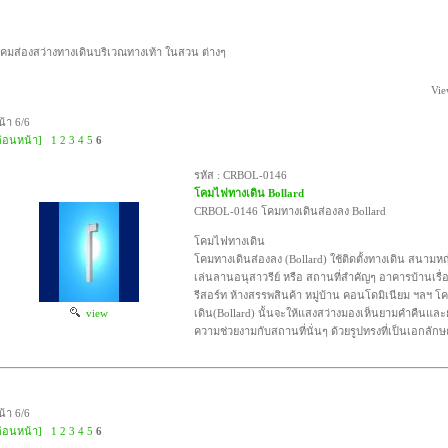
คมส่องสว่างทางเดินบริเวณทางเท้า ในสวน ต่างๆ
Vie
น้า 6/6
ก่อนหน้า]
1
2
3
4
5
6
รหัส : CRBOL-0146
โคมไฟทางเดิน Bollard
CRBOL-0146 โคมทางเดินส่องลง Bollard
โคมไฟทางเดิน
โคมทางเดินส่องลง (Bollard) ใช้ติดตั้งทางเดิน สนามห
เล่นลานอนุสาวรีย์ หรือ สถานที่สำคัญๆ อาคารบ้านเรื
รีสอร์ท ห้างสรรพสินค้า หมู่บ้าน คอนโดมิเนียม ฯลฯ 
view
เดิน(Bollard) นั้นจะให้แสงสว่างมองเห็นยามคำคืนและย
ความช่วยงามกับสถานที่นั่นๆ ด้วยรูปทรงที่เป็นเอกลักษ
น้า 6/6
ก่อนหน้า]
1
2
3
4
5
6