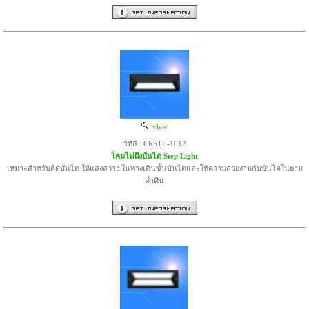
view
รหัส : CRSTE-1012
โคมไฟฝังบันได Step Light
เหมาะสำหรับติดบันได ให้แสงสว่าง ในทางเดินขั้นบันไดและให้ความสวยงามกับบันไดในยาม
ค่ำคืน