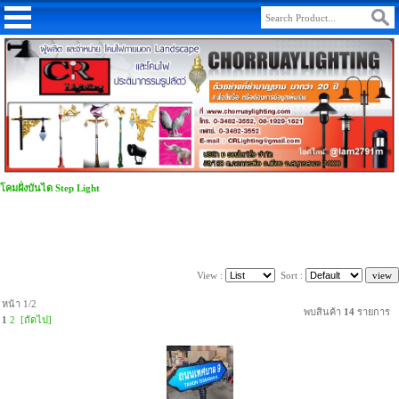
โคมฝั่งบันได Step Light
View :
Sort :
หน้า 1/2
พบสินค้า
14
รายการ
1
2
[ถัดไป]