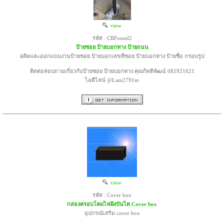
view
รหัส : CRFound2
ป้ายซอย ป้ายบอกทาง ป้ายถนน
ผลิตและออกแบบงานป้ายซอย ป้ายบอกเลขที่ซอย ป้ายบอกทาง ป้ายชื่อ กรอบรูป
ติดต่อสอบถามเกี่ยวกับป้ายซอย ป้ายบอกทาง คุณกิตติพัฒน์ 081921621
ไอดีไลน์ @Lam2791m
view
รหัส : Cover box
กล่องครอบโคมไฟฝังบันได Cover box
อุปกรณ์เสริม cover box