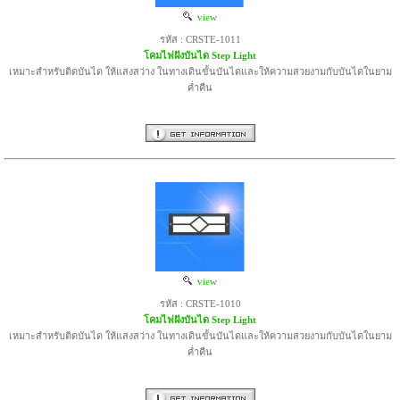
view
รหัส : CRSTE-1011
โคมไฟฝังบันได Step Light
เหมาะสำหรับติดบันได ให้แสงสว่าง ในทางเดินขั้นบันไดและให้ความสวยงามกับบันไดในยาม
ค่ำคืน
view
รหัส : CRSTE-1010
โคมไฟฝังบันได Step Light
เหมาะสำหรับติดบันได ให้แสงสว่าง ในทางเดินขั้นบันไดและให้ความสวยงามกับบันไดในยาม
ค่ำคืน