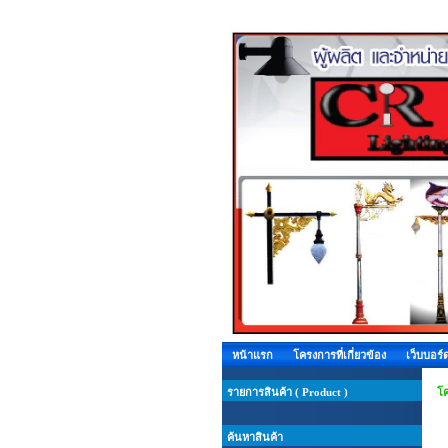
หน้าแรก
โครงการที่เกี่ยวข้อง
เว็บบอร์
รายการสินค้า ( Product )
โ
ค้นหาสินค้า