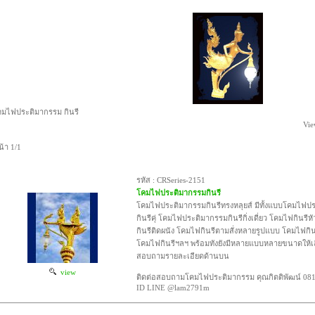
คมไฟประติมากรรม กินรี
Vie
น้า 1/1
รหัส : CRSeries-2151
โคมไฟประติมากรรมกินรี
โคมไฟประติมากรรมกินรีทรงหลุยส์ มีทั้งแบบโคมไฟป
กินรีคุ่ โคมไฟประติมากรรมกินรีกิ่งเดี่ยว โคมไฟกินรี
กินรีติดผนัง โคมไฟกินรีตามสั่งหลายรูปแบบ โคมไฟกิน
โคมไฟกินรีฯลฯ พร้อมทังยังมีหลายแบบหลายขนาดให้
สอบถามรายละเอียดด้านบน
view
ติดต่อสอบถามโคมไฟประติมากรรม คุณกิตติพัฒน์ 08
ID LINE @lam2791m