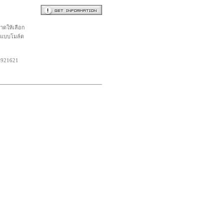
ดให้เลือก
กแบบโมล์ด
1921621