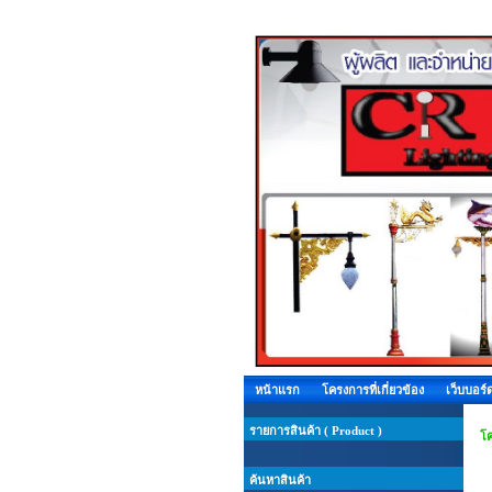
หน้าแรก
โครงการที่เกี่ยวข้อง
เว็บบอร์
รายการสินค้า ( Product )
โ
ค้นหาสินค้า