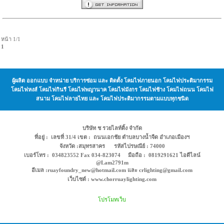
หน้า 1/1
1
ผู้ผลิต ออกแบบ จำหน่าย บริการซ่อม และ ติดตั้ง โคมไฟภายนอก โคมไฟประติมากรรม
โคมไฟหงส์ โคมไฟกินรี โคมไฟพญานาค โคมไฟมังกร โคมไฟช้าง โคมไฟถนน โคมไฟ
สนาม โคมไฟลายไทย และ โคมไฟประติมากรรมตามแบบทุกชนิด
บริษัท ช รวยไลท์ติ้ง จำกัด
ที่อยู่ : เลขที่ 31/4 เขต : ถนนเอกชัย ตำบลบางน้ำจืด อำเภอเมืองฯ
จังหวัด :สมุทรสาคร รหัสไปรษณีย์ : 74000
เบอร์โทร : 034823552 Fax 034-823074 มือถือ : 0819291621 ไอดีไลน์
@Lam2791m
อีเมล :ruayfoundry_new@hotmail.com และ crlighting@gmail.com
เว็บไซต์ : www.chorruaylighting.com
โปรโมทเว็บ