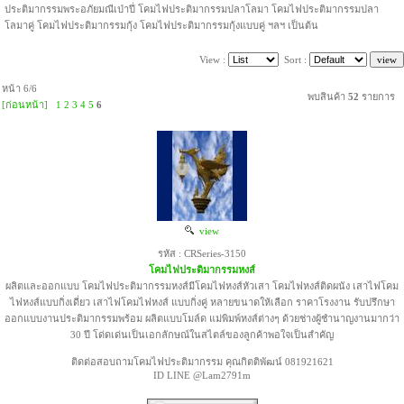
ประติมากรรมพระอภัยมณีเป่าปี่ โคมไฟประติมากรรมปลาโลมา โคมไฟประติมากรรมปลา
โลมาคู่ โคมไฟประติมากรรมกุ้ง โคมไฟประติมากรรมกุ้งแบบคู่ ฯลฯ เป็นต้น
View :
Sort :
หน้า 6/6
พบสินค้า
52
รายการ
[ก่อนหน้า]
1
2
3
4
5
6
view
รหัส : CRSeries-3150
โคมไฟประติมากรรมหงส์
ผลิตและออกแบบ โคมไฟประติมากรรมหงส์มีโคมไฟหงส์หัวเสา โคมไฟหงส์ติดผนัง เสาไฟโคม
ไฟหงส์แบบกิ่งเดี่ยว เสาไฟโคมไฟหงส์ แบบกิ่งคู่ หลายขนาดให้เลือก ราคาโรงงาน รับปรึกษา
ออกแบบงานประติมากรรมพร้อม ผลิตแบบโมล์ด แม่พิมพ์หงส์ต่างๆ ด้วยช่างผู้ชำนาญงานมากว่า
30 ปี โด่ดเด่นเป็นเอกลักษณ์ในสไตล์ของลูกค้าพอใจเป็นสำคัญ
ติดต่อสอบถามโคมไฟประติมากรรม คุณกิตติพัฒน์ 081921621
ID LINE @Lam2791m