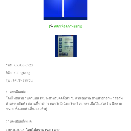
[
คลิกเพื่อดูภาพขยาย]
รหัส :
CRPOL-0723
ยี่ห้อ :
CRLighting
รุ่น :
โคมไฟจานบิน
รายละเอียดย่อ :
โคมไฟสนาม รุ่นจานบิน เหมาะสำหรับติดตั้งสนาม ลานจอดรถ สวนสาธารณะ รีสอร์ท
ห้างสรรพสินค้า สถานที่ราชการ คอนโดมิเนียม โรงเรียน ฯลฯ เพื่อให้แสงสว่าง มีหลาย
ขนาด ทั้งแบบหัวเดี่ยวและหัวคู่
รายละเอียดทั้งหมด :
CRPOL-0723
โคมไฟสนาม Pole Light