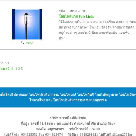
รหัส : CRPOL-0701
โคมไฟสนาม Pole Light
ใช้ติดตั้งทางเดิน อาคาร สนาม โรงเรียน สวนสาธารณ
สถานที่ราชการต่างๆ โรงแรม รีสอร์ท ห้างสพรรสินค้า
หมู่บ้านต่างๆ คอนโดมิเนียม อาพาร์ทแม้น แมนชั่น
อื่นๆ
view
น้า 3/3
ก่อนหน้า]
1
2
3
ะ ติดตั้ง โคมไฟภายนอก โคมไฟประติมากรรม โคมไฟหงส์ โคมไฟกินรี โคมไฟพญานาค โคมไฟม
ไฟลายไทย และ โคมไฟประติมากรรมตามแบบทุกชนิด
บริษัท ช รวยไลท์ติ้ง จำกัด
ที่อยู่ : เลขที่ 31/4 เขต : ถนนเอกชัย ตำบลบางน้ำจืด อำเภอเมืองฯ
จังหวัด :สมุทรสาคร รหัสไปรษณีย์ : 74000
เบอร์โทร : 034823552 Fax 034-823074 มือถือ : 0819291621 ไอดีไลน์ @Lam2791m