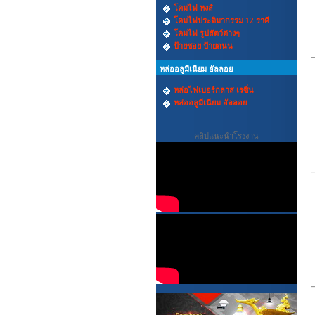
โคมไฟ หงส์
โคมไฟประติมากรรม 12 ราศี
โคมไฟ รูปสัตว์ต่างๆ
ป้ายซอย ป้ายถนน
หล่ออลูมีเนียม อัลลอย
หล่อไฟเบอร์กลาส เรซิ่น
หล่ออลูมีเนียม อัลลอย
คลิปแนะนำโรงงาน