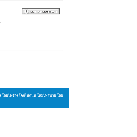
ะ
ังกร โคมไฟช้าง โคมไฟถนน โคมไฟสนาม โคม