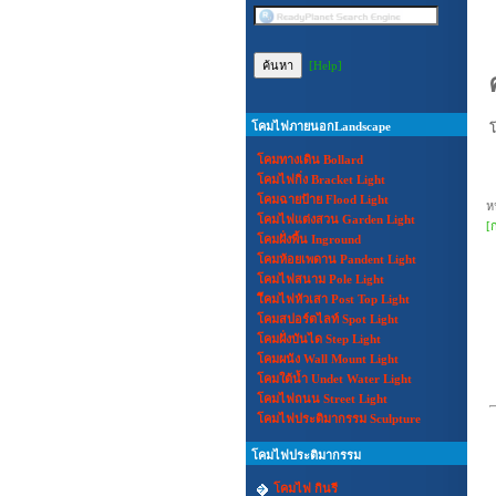
[Help]
โคมไฟภายนอกLandscape
โคมทางเดิน Bollard
โคมไฟกิ่ง Bracket Light
โคมฉายป้าย Flood Light
ห
โคมไฟแต่งสวน Garden Light
[
โคมฝั่งพื้น Inground
โคมห้อยเพดาน Pandent Light
โคมไฟสนาม Pole Light
โีคมไฟหัวเสา Post Top Light
โคมสปอร์ตไลท์ Spot Light
โคมฝั่งบันได Step Light
โคมผนัง Wall Mount Light
โคมใต้น้ำ Undet Water Light
โคมไฟถนน Street Light
โคมไฟประติมากรรม Sculpture
โคมไฟประติมากรรม
โคมไฟ กินรี