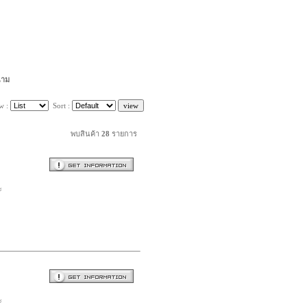
นาม
w :
Sort :
พบสินค้า
28
รายการ
ะ
ะ