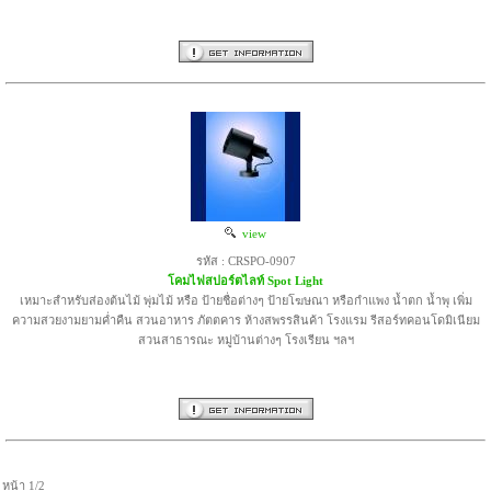
view
รหัส : CRSPO-0907
โคมไฟสปอร์ตไลท์ Spot Light
เหมาะสำหรับส่องต้นไม้ พุ่มไม้ หรือ ป้ายชื่อต่างๆ ป้ายโฆษณา หรือกำแพง น้ำตก น้ำพุ เพิ่ม
ความสวยงามยามค่ำคืน สวนอาหาร ภัตตคาร ห้างสพรรสินค้า โรงแรม รีสอร์ทคอนโดมิเนียม
สวนสาธารณะ หมู่บ้านต่างๆ โรงเรียน ฯลฯ
หน้า 1/2