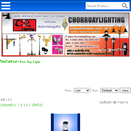
โีคมไฟหัวเสา Post Top Light
View :
Sort :
หน้า 2/5
พบสินค้า
48
รายการ
[ก่อนหน้า]
1
2
3
4
5
[ถัดไป]