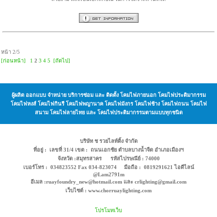
หน้า 2/5
[ก่อนหน้า]
1
2
3
4
5
[ถัดไป]
ผู้ผลิต ออกแบบ จำหน่าย บริการซ่อม และ ติดตั้ง โคมไฟภายนอก โคมไฟประติมากรรม
โคมไฟหงส์ โคมไฟกินรี โคมไฟพญานาค โคมไฟมังกร โคมไฟช้าง โคมไฟถนน โคมไฟ
สนาม โคมไฟลายไทย และ โคมไฟประติมากรรมตามแบบทุกชนิด
บริษัท ช รวยไลท์ติ้ง จำกัด
ที่อยู่ : เลขที่ 31/4 เขต : ถนนเอกชัย ตำบลบางน้ำจืด อำเภอเมืองฯ
จังหวัด :สมุทรสาคร รหัสไปรษณีย์ : 74000
เบอร์โทร : 034823552 Fax 034-823074 มือถือ : 0819291621 ไอดีไลน์
@Lam2791m
อีเมล :ruayfoundry_new@hotmail.com และ crlighting@gmail.com
เว็บไซต์ : www.chorruaylighting.com
โปรโมทเว็บ