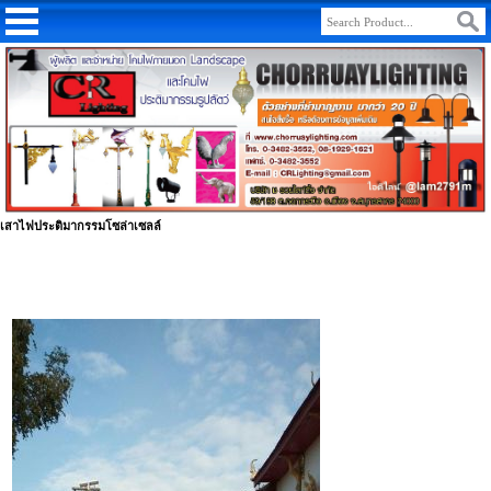
เสาไฟประติมากรรมโซล่าเซลล์