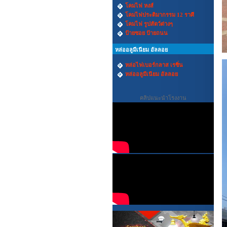
โคมไฟ หงส์
โคมไฟประติมากรรม 12 ราศี
โคมไฟ รูปสัตว์ต่างๆ
ป้ายซอย ป้ายถนน
หล่ออลูมีเนียม อัลลอย
หล่อไฟเบอร์กลาส เรซิ่น
หล่ออลูมีเนียม อัลลอย
คลิปแนะนำโรงงาน