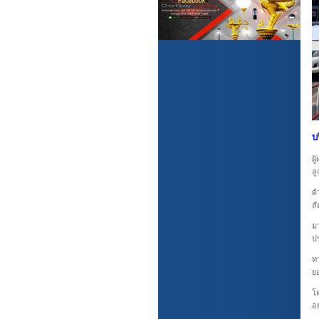
บ
ผ
ล
ด
สั
ม
ปร
ทา
ย
โค
อย