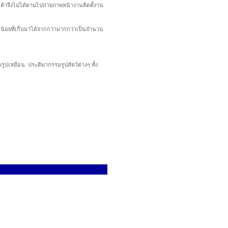
ูกค้าจึงไม่ได้ตามไปถ่ายภาพหน้างานติดตั้งาน
กน้อยที่เก็บมาได้จากกว่ามากกว่าเป็นจำนวน
ูปเหมือน ประติมากรรมรูปสัตว์ต่างๆ ทั้ง