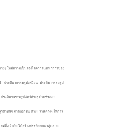
างๆ ให้มีความเป็นจริงได้จากจินตนาการของ
นรี ประติมากรรมรูปเหมือน ประติมากรรมรูป
ระติมากรรมรูปสัตว์ต่างๆ ด้วยช่างมาก
ัฐวิสาหกิจ ภาคเอกชน ห้างฯ ร้านต่างๆ ให้การ
ท์ติ้ง จำกัด ได้สร้างสรรค์ออกมาสู่ตลาด