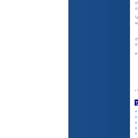
บร
ป
โค
ห
บร
จ
ทา
«
โ