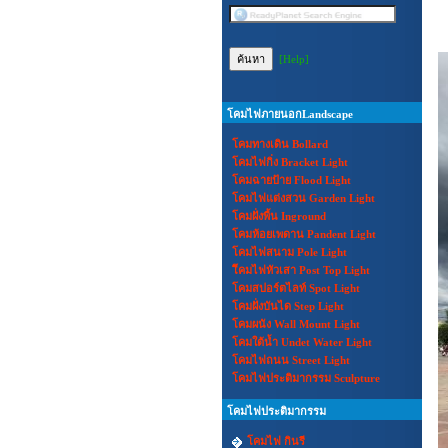
[Help]
โคมไฟภายนอกLandscape
โคมทางเดิน Bollard
โคมไฟกิ่ง Bracket Light
โคมฉายป้าย Flood Light
โคมไฟแต่งสวน Garden Light
โคมฝั่งพื้น Inground
โคมห้อยเพดาน Pandent Light
โคมไฟสนาม Pole Light
โีคมไฟหัวเสา Post Top Light
โคมสปอร์ตไลท์ Spot Light
โคมฝั่งบันได Step Light
โคมผนัง Wall Mount Light
โคมใต้น้ำ Undet Water Light
โคมไฟถนน Street Light
โคมไฟประติมากรรม Sculpture
โคมไฟประติมากรรม
โคมไฟ กินรี