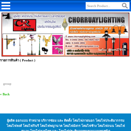
รายการสินค้า ( Product )
group
« Back
ผู้ผลิต ออกแบบ จำหน่าย บริการซ่อม และ ติดตั้ง โคมไฟภายนอก โคมไฟประติมากรรม
โคมไฟหงส์ โคมไฟกินรี โคมไฟพญานาค โคมไฟมังกร โคมไฟช้าง โคมไฟถนน โคมไฟ