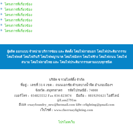
โครงการที่เกี่ยวข้อง
โครงการที่เกี่ยวข้อง
โครงการที่เกี่ยวข้อง
โครงการที่เกี่ยวข้อง
โครงการที่เกี่ยวข้อง
โครงการที่เกี่ยวข้อง
ผู้ผลิต ออกแบบ จำหน่าย บริการซ่อม และ ติดตั้ง โคมไฟภายนอก โคมไฟประติมากรรม
โคมไฟหงส์ โคมไฟกินรี โคมไฟพญานาค โคมไฟมังกร โคมไฟช้าง โคมไฟถนน โคมไฟ
สนาม โคมไฟลายไทย และ โคมไฟประติมากรรมตามแบบทุกชนิด
บริษัท ช รวยไลท์ติ้ง จำกัด
ที่อยู่ : เลขที่ 31/4 เขต : ถนนเอกชัย ตำบลบางน้ำจืด อำเภอเมืองฯ
จังหวัด :สมุทรสาคร รหัสไปรษณีย์ : 74000
เบอร์โทร : 034823552 Fax 034-823074 มือถือ : 0819291621 ไอดีไลน์
@Lam2791m
อีเมล :ruayfoundry_new@hotmail.com และ crlighting@gmail.com
เว็บไซต์ : www.chorruaylighting.com
โปรโมทเว็บ