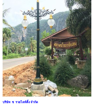
บริษัท ช รวยไลท์ติ้ง จำกัด