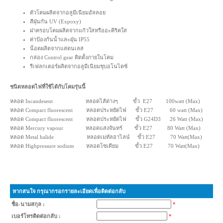
ตัวโคมผลิตจากอลูมีเนียมอัลลอย
สีฝุ่นกัน UV (Expoxy)
ฝาครอบโคมผลิตจากแก้วใสหรืออะคิริคใส
ค่าป้องกันน้ำและฝุ่น IP55
น็อตผลิตจากแสตนเลส
กล่อง Control gear ติดตั้งภายในโคม
รีเฟลกเตอร์ผลิตจากอลูมีเนียมชุบอโนไดซ์
ชนิดหลอดไฟที่ใช้ได้กับโคมรุ่นนี้
หลอด Incandesent หลอดไส้ต่างๆ ขั้ว E27 100watt (Max)
หลอด Compact fluorescent หลอดประหยัดไฟ ขั้ว E27 60 watt (Max)
หลอด Compact fluorescent หลอดประหยัดไฟ ขั้ว G24D3 26 Watt (Max)
หลอด Mercury vapour หลอดแสงจันทร์ ขั้ว E27 80 Watt (Max)
หลอด Metal halide หลอดเมทัลฮาไลน์ ขั้ว E27 70 Watt(Max)
หลอด Highpressure sodium หลอดโซเดียม ขั้ว E27 70 Watt(Max)
หากสนใจ กรุณากรอกรายละเอียดเพื่อติดต่อกลับ
ชื่อ-นามสกุล :
*
เบอร์โทรติดต่อกลับ :
*