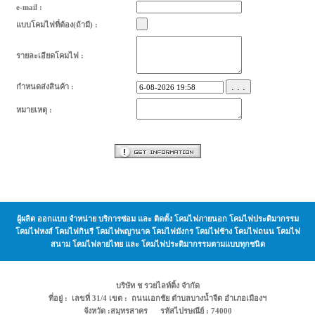
e-mail :
แบบโคมไฟที่ต้อง(ถ้ามี) :
รายละเอียดโคมไฟ :
. . .
กำหนดส่งสินค้า :
หมายเหตุ :
ผู้ผลิต ออกแบบ จำหน่าย บริการซ่อม และ ติดตั้ง โคมไฟภายนอก โคมไฟประติมากรรม
โคมไฟหงส์ โคมไฟกินรี โคมไฟพญานาค โคมไฟมังกร โคมไฟช้าง โคมไฟถนน โคมไฟ
สนาม โคมไฟลายไทย และ โคมไฟประติมากรรมตามแบบทุกชนิด
บริษัท ช รวยไลท์ติ้ง จำกัด
ที่อยู่ : เลขที่ 31/4 เขต : ถนนเอกชัย ตำบลบางน้ำจืด อำเภอเมืองฯ
จังหวัด :สมุทรสาคร รหัสไปรษณีย์ : 74000