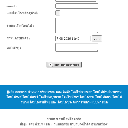
e-mail :
แบบโคมไฟที่ต้อง(ถ้ามี) :
รายละเอียดโคมไฟ :
. . .
กำหนดส่งสินค้า :
หมายเหตุ :
ผู้ผลิต ออกแบบ จำหน่าย บริการซ่อม และ ติดตั้ง โคมไฟภายนอก โคมไฟประติมากรรม
โคมไฟหงส์ โคมไฟกินรี โคมไฟพญานาค โคมไฟมังกร โคมไฟช้าง โคมไฟถนน โคมไฟ
สนาม โคมไฟลายไทย และ โคมไฟประติมากรรมตามแบบทุกชนิด
บริษัท ช รวยไลท์ติ้ง จำกัด
ที่อยู่ : เลขที่ 31/4 เขต : ถนนเอกชัย ตำบลบางน้ำจืด อำเภอเมืองฯ