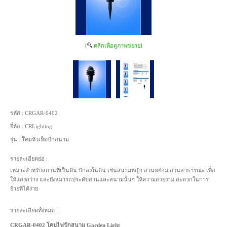
[
คลิกเพื่อดูภาพขยาย]
รหัส :
CRGAR-0402
ยี่ห้อ :
CRLighting
รุ่น :
โึคมหัวเห็ดปักสนาม
รายละเอียดย่อ :
เหมาะสำหรับสถานที่เป็นดิน ปักลงในดิน เช่นสนามหญ้า สวนหย่อม สวนสาธารณะ เพื่อ
ให้แสงสว่าง และยังสมารถประดับสวนและสนามนั้นๆ ให้ความสวยงาม สะดวกในการ
ย้ายที่ได้ง่าย
รายละเอียดทั้งหมด :
CRGAR-0402 โคมไฟปักสนาม Garden Light