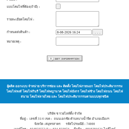
แบบโคมไฟที่ต้อง(ถ้ามี) :
รายละเอียดโคมไฟ :
. . .
กำหนดส่งสินค้า :
หมายเหตุ :
ผู้ผลิต ออกแบบ จำหน่าย บริการซ่อม และ ติดตั้ง โคมไฟภายนอก โคมไฟประติมากรรม
โคมไฟหงส์ โคมไฟกินรี โคมไฟพญานาค โคมไฟมังกร โคมไฟช้าง โคมไฟถนน โคมไฟ
สนาม โคมไฟลายไทย และ โคมไฟประติมากรรมตามแบบทุกชนิด
บริษัท ช รวยไลท์ติ้ง จำกัด
ที่อยู่ : เลขที่ 31/4 เขต : ถนนเอกชัย ตำบลบางน้ำจืด อำเภอเมืองฯ
จังหวัด :สมุทรสาคร รหัสไปรษณีย์ : 74000