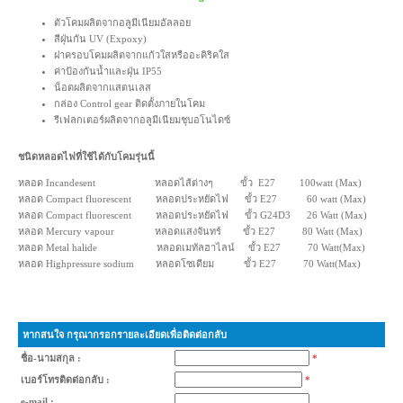
ตัวโคมผลิตจากอลูมีเนียมอัลลอย
สีฝุ่นกัน UV (Expoxy)
ฝาครอบโคมผลิตจากแก้วใสหรืออะคิริคใส
ค่าป้องกันน้ำและฝุ่น IP55
น็อตผลิตจากแสตนเลส
กล่อง Control gear ติดตั้งภายในโคม
รีเฟลกเตอร์ผลิตจากอลูมีเนียมชุบอโนไดซ์
ชนิดหลอดไฟที่ใช้ได้กับโคมรุ่นนี้
หลอด Incandesent หลอดไส้ต่างๆ ขั้ว E27 100watt (Max)
หลอด Compact fluorescent หลอดประหยัดไฟ ขั้ว E27 60 watt (Max)
หลอด Compact fluorescent หลอดประหยัดไฟ ขั้ว G24D3 26 Watt (Max)
หลอด Mercury vapour หลอดแสงจันทร์ ขั้ว E27 80 Watt (Max)
หลอด Metal halide หลอดเมทัลฮาไลน์ ขั้ว E27 70 Watt(Max)
หลอด Highpressure sodium หลอดโซเดียม ขั้ว E27 70 Watt(Max)
หากสนใจ กรุณากรอกรายละเอียดเพื่อติดต่อกลับ
ชื่อ-นามสกุล :
*
เบอร์โทรติดต่อกลับ :
*
e-mail :