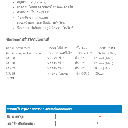
สีฝุ่นกัน UV (Expoxy)
ฝาครอบโคมผลิตจากแก้วใสหรืออะคิริคใส
ค่าป้องกันน้ำและฝุ่น IP55
น็อตผลิตจากแสตนเลส
กล่อง Control gear ติดตั้งภายในโคม
รีเฟลกเตอร์ผลิตจากอลูมีเนียมชุบอโนไดซ์
ชนิดหลอดไฟที่ใช้ได้กับโคมรุ่นนี้
หลอด Incandesent หลอดไส้ต่างๆ ขั้ว E27 100watt (Max)
หลอด Compact fluorescent หลอดประหยัดไฟ ขั้ว G24D3 26 Watt (Max)
PAR 38 หลอดพาร์38 ขั้ว E27 120watt (Max)
PAR 30 หลอดพาร์30 ขั้ว E27 120watt (Max)
PAR 20 หลอดพาร์20 ขั้ว E27 50watt (Max)
MR 16 หลอดฮาโลเจน ขั้ว GU10 50watt
(Max)
หากสนใจ กรุณากรอกรายละเอียดเพื่อติดต่อกลับ
ชื่อ-นามสกุล :
*
เบอร์โทรติดต่อกลับ :
*