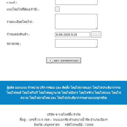
e-mail :
แบบโคมไฟที่ต้อง(ถ้ามี) :
รายละเอียดโคมไฟ :
. . .
กำหนดส่งสินค้า :
หมายเหตุ :
ผู้ผลิต ออกแบบ จำหน่าย บริการซ่อม และ ติดตั้ง โคมไฟภายนอก โคมไฟประติมากรรม
โคมไฟหงส์ โคมไฟกินรี โคมไฟพญานาค โคมไฟมังกร โคมไฟช้าง โคมไฟถนน โคมไฟ
สนาม โคมไฟลายไทย และ โคมไฟประติมากรรมตามแบบทุกชนิด
บริษัท ช รวยไลท์ติ้ง จำกัด
ที่อยู่ : เลขที่ 31/4 เขต : ถนนเอกชัย ตำบลบางน้ำจืด อำเภอเมืองฯ
จังหวัด :สมุทรสาคร รหัสไปรษณีย์ : 74000