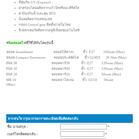
สีฝุ่นกัน UV (Expoxy)
ฝาครอบโคมผลิตจากแก้วใสหรืออะคิริคใส
ค่าป้องกันน้ำและฝุ่น IP55
น็อตผลิตจากแสตนเลส
กล่อง Control gear ติดตั้งภายในโคม
รีเฟลกเตอร์ผลิตจากอลูมีเนียมชุบอโนไดซ์
ชนิดหลอดไฟ
ที่ใช้ได้กับโคมรุ่นนี้
หลอด Incandesent หลอดไส้ต่างๆ ขั้ว E27 100watt (Max)
หลอด Compact fluorescent หลอดประหยัดไฟ ขั้ว G24D3 26 Watt (Max)
PAR 38 หลอดพาร์38 ขั้ว E27 120watt (Max)
PAR 30 หลอดพาร์30 ขั้ว E27 120watt (Max)
PAR 20 หลอดพาร์20 ขั้ว E27 50watt (Max)
MR 16 หลอดฮาโลเจน ขั้ว GU10 50watt
(Max)
หากสนใจ กรุณากรอกรายละเอียดเพื่อติดต่อกลับ
ชื่อ-นามสกุล :
*
เบอร์โทรติดต่อกลับ :
*