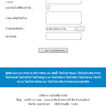
e-mail :
แบบโคมไฟที่ต้อง(ถ้ามี) :
รายละเอียดโคมไฟ :
. . .
กำหนดส่งสินค้า :
หมายเหตุ :
ผู้ผลิต ออกแบบ จำหน่าย บริการซ่อม และ ติดตั้ง โคมไฟภายนอก โคมไฟประติมากรรม
โคมไฟหงส์ โคมไฟกินรี โคมไฟพญานาค โคมไฟมังกร โคมไฟช้าง โคมไฟถนน โคมไฟ
สนาม โคมไฟลายไทย และ โคมไฟประติมากรรมตามแบบทุกชนิด
บริษัท ช รวยไลท์ติ้ง จำกัด
ที่อยู่ : เลขที่ 31/4 เขต : ถนนเอกชัย ตำบลบางน้ำจืด อำเภอเมืองฯ
จังหวัด :สมุทรสาคร รหัสไปรษณีย์ : 74000