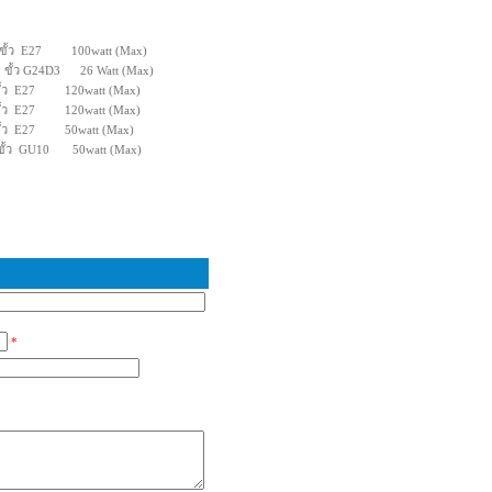
ว E27 100watt (Max)
ั้ว G24D3 26 Watt (Max)
 120watt (Max)
 120watt (Max)
 50watt (Max)
U10 50watt (Max)
*