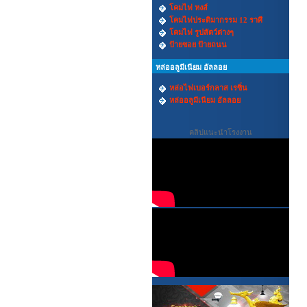
โคมไฟ หงส์
โคมไฟประติมากรรม 12 ราศี
โคมไฟ รูปสัตว์ต่างๆ
ป้ายซอย ป้ายถนน
หล่ออลูมีเนียม อัลลอย
หล่อไฟเบอร์กลาส เรซิ่น
หล่ออลูมีเนียม อัลลอย
คลิปแนะนำโรงงาน