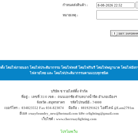
กำหนดส่งสินค้า :
หมายเหตุ :
ะ ติดตั้ง โคมไฟภายนอก โคมไฟประติมากรรม โคมไฟหงส์ โคมไฟกินรี โคมไฟพญานาค โคมไฟม
ไฟลายไทย และ โคมไฟประติมากรรมตามแบบทุกชนิด
บริษัท ช รวยไลท์ติ้ง จำกัด
ที่อยู่ : เลขที่ 31/4 เขต : ถนนเอกชัย ตำบลบางน้ำจืด อำเภอเมืองฯ
จังหวัด :สมุทรสาคร รหัสไปรษณีย์ : 74000
เบอร์โทร : 034823552 Fax 034-823074 มือถือ : 0819291621 ไอดีไลน์ @Lam2791m
อีเมล :ruayfoundry_new@hotmail.com และ crlighting@gmail.com
เว็บไซต์ : www.chorruaylighting.com
โปรโมทเว็บ