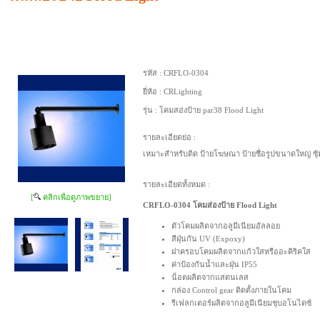
รหัส :
CRFLO-0304
ยี่ห้อ :
CRLighting
รุ่น :
โคมสอ่งป้าย par38 Flood Light
รายละเอียดย่อ :
เหมาะสำหรับติด ป้ายโฆษณา ป้ายชื่อรูปขนาดใหญ่ ซุ้
รายละเอียดทั้งหมด :
[
คลิกเพื่อดูภาพขยาย]
CRFLO-0304 โคมส่องป้าย Flood Light
ตัวโคมผลิตจากอลูมีเนียมอัลลอย
สีฝุ่นกัน UV (Expoxy)
ฝาครอบโคมผลิตจากแก้วใสหรืออะคิริคใส
ค่าป้องกันน้ำและฝุ่น IP55
น็อตผลิตจากแสตนเลส
กล่อง Control gear ติดตั้งภายในโคม
รีเฟลกเตอร์ผลิตจากอลูมีเนียมชุบอโนไดซ์