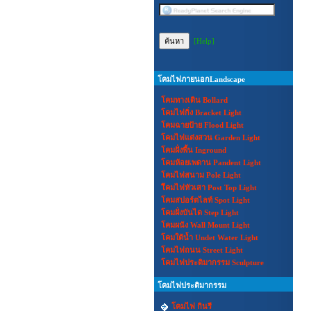
[Help]
โคมไฟภายนอกLandscape
โคมทางเดิน Bollard
โคมไฟกิ่ง Bracket Light
โคมฉายป้าย Flood Light
โคมไฟแต่งสวน Garden Light
โคมฝั่งพื้น Inground
โคมห้อยเพดาน Pandent Light
โคมไฟสนาม Pole Light
โีคมไฟหัวเสา Post Top Light
โคมสปอร์ตไลท์ Spot Light
โคมฝั่งบันได Step Light
โคมผนัง Wall Mount Light
โคมใต้น้ำ Undet Water Light
โคมไฟถนน Street Light
โคมไฟประติมากรรม Sculpture
โคมไฟประติมากรรม
โคมไฟ กินรี