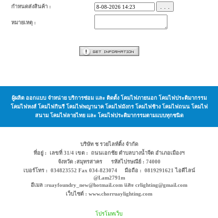
. . .
กำหนดส่งสินค้า :
หมายเหตุ :
ผู้ผลิต ออกแบบ จำหน่าย บริการซ่อม และ ติดตั้ง โคมไฟภายนอก โคมไฟประติมากรรม
โคมไฟหงส์ โคมไฟกินรี โคมไฟพญานาค โคมไฟมังกร โคมไฟช้าง โคมไฟถนน โคมไฟ
สนาม โคมไฟลายไทย และ โคมไฟประติมากรรมตามแบบทุกชนิด
บริษัท ช รวยไลท์ติ้ง จำกัด
ที่อยู่ : เลขที่ 31/4 เขต : ถนนเอกชัย ตำบลบางน้ำจืด อำเภอเมืองฯ
จังหวัด :สมุทรสาคร รหัสไปรษณีย์ : 74000
เบอร์โทร : 034823552 Fax 034-823074 มือถือ : 0819291621 ไอดีไลน์
@Lam2791m
อีเมล :ruayfoundry_new@hotmail.com และ crlighting@gmail.com
เว็บไซต์ : www.chorruaylighting.com
โปรโมทเว็บ