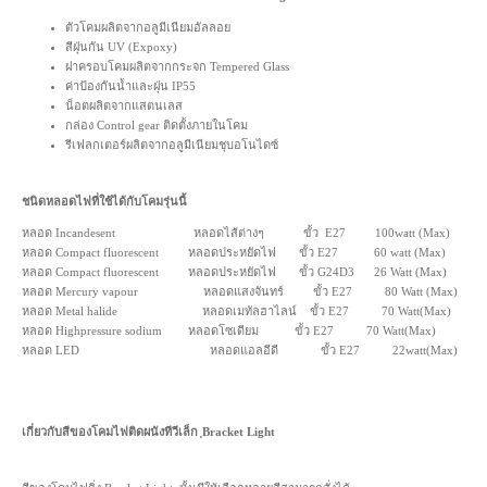
ตัวโคมผลิตจากอลูมีเนียมอัลลอย
สีฝุ่นกัน UV (Expoxy)
ฝาครอบโคมผลิตจากกระจก Tempered Glass
ค่าป้องกันน้ำและฝุ่น IP55
น็อตผลิตจากแสตนเลส
กล่อง Control gear ติดตั้งภายในโคม
รีเฟลกเตอร์ผลิตจากอลูมีเนียมชุบอโนไดซ์
ชนิดหลอดไฟที่ใช้ได้กับโคมรุ่นนี้
หลอด Incandesent หลอดไส้ต่างๆ ขั้ว E27 100watt (Max)
หลอด Compact fluorescent หลอดประหยัดไฟ ขั้ว E27 60 watt (Max)
หลอด Compact fluorescent หลอดประหยัดไฟ ขั้ว G24D3 26 Watt (Max)
หลอด Mercury vapour หลอดแสงจันทร์ ขั้ว E27 80 Watt (Max)
หลอด Metal halide หลอดเมทัลฮาไลน์ ขั้ว E27 70 Watt(Max)
หลอด Highpressure sodium หลอดโซเดียม ขั้ว E27 70 Watt(Max)
หลอด LED หลอดแอลอีดี ขั้ว E27 22watt(Max)
เกี่ยวกับสีของโคมไฟติดผนังทีวีเล็ก ฺBracket Light