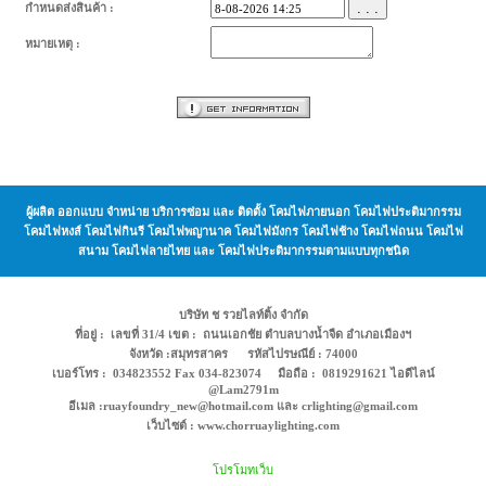
. . .
กำหนดส่งสินค้า :
หมายเหตุ :
ผู้ผลิต ออกแบบ จำหน่าย บริการซ่อม และ ติดตั้ง โคมไฟภายนอก โคมไฟประติมากรรม
โคมไฟหงส์ โคมไฟกินรี โคมไฟพญานาค โคมไฟมังกร โคมไฟช้าง โคมไฟถนน โคมไฟ
สนาม โคมไฟลายไทย และ โคมไฟประติมากรรมตามแบบทุกชนิด
บริษัท ช รวยไลท์ติ้ง จำกัด
ที่อยู่ : เลขที่ 31/4 เขต : ถนนเอกชัย ตำบลบางน้ำจืด อำเภอเมืองฯ
จังหวัด :สมุทรสาคร รหัสไปรษณีย์ : 74000
เบอร์โทร : 034823552 Fax 034-823074 มือถือ : 0819291621 ไอดีไลน์
@Lam2791m
อีเมล :ruayfoundry_new@hotmail.com และ crlighting@gmail.com
เว็บไซต์ : www.chorruaylighting.com
โปรโมทเว็บ