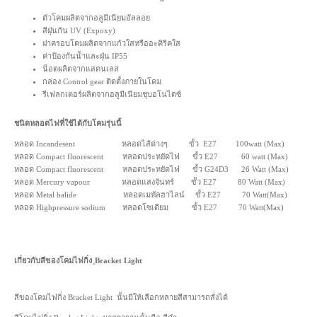
ตัวโคมผลิตจากอลูมีเนียมอัลลอย
สีฝุ่นกัน UV (Expoxy)
ฝาครอบโคมผลิตจากแก้วใสหรืออะคิริคใส
ค่าป้องกันน้ำและฝุ่น IP55
น็อตผลิตจากแสตนเลส
กล่อง Control gear ติดตั้งภายในโคม
รีเฟลกเตอร์ผลิตจากอลูมีเนียมชุบอโนไดซ์
ชนิดหลอดไฟที่ใช้ได้กับโคมรุ่นนี้
หลอด Incandesent หลอดไส้ต่างๆ ขั้ว E27 100watt (Max)
หลอด Compact fluorescent หลอดประหยัดไฟ ขั้ว E27 60 watt (Max)
หลอด Compact fluorescent หลอดประหยัดไฟ ขั้ว G24D3 26 Watt (Max)
หลอด Mercury vapour หลอดแสงจันทร์ ขั้ว E27 80 Watt (Max)
หลอด Metal halide หลอดเมทัลฮาไลน์ ขั้ว E27 70 Watt(Max)
หลอด Highpressure sodium หลอดโซเดียม ขั้ว E27 70 Watt(Max)
เกี่ยวกับสีของโคมไฟกิ่ง ฺBracket Light
สีของโคมไฟกิ่ง Bracket Light นั้นมีให้เลือกหลายสีสามารถสั่งได้