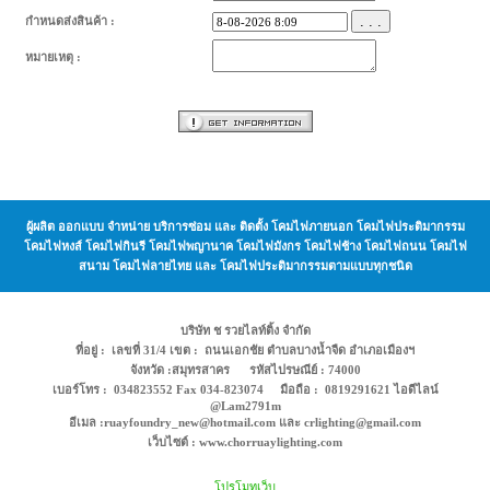
. . .
กำหนดส่งสินค้า :
หมายเหตุ :
ผู้ผลิต ออกแบบ จำหน่าย บริการซ่อม และ ติดตั้ง โคมไฟภายนอก โคมไฟประติมากรรม
โคมไฟหงส์ โคมไฟกินรี โคมไฟพญานาค โคมไฟมังกร โคมไฟช้าง โคมไฟถนน โคมไฟ
สนาม โคมไฟลายไทย และ โคมไฟประติมากรรมตามแบบทุกชนิด
บริษัท ช รวยไลท์ติ้ง จำกัด
ที่อยู่ : เลขที่ 31/4 เขต : ถนนเอกชัย ตำบลบางน้ำจืด อำเภอเมืองฯ
จังหวัด :สมุทรสาคร รหัสไปรษณีย์ : 74000
เบอร์โทร : 034823552 Fax 034-823074 มือถือ : 0819291621 ไอดีไลน์
@Lam2791m
อีเมล :ruayfoundry_new@hotmail.com และ crlighting@gmail.com
เว็บไซต์ : www.chorruaylighting.com
โปรโมทเว็บ