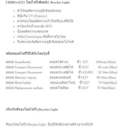
CRBRA-0225 โคมไฟกิ่งติดผนัง Bracket Light
ตัวโคมผลิตจากอลูมีเนียมอัลลอย
สีฝุ่นกัน UV (Expoxy)
ฝาครอบโคมผลิตจากแก้วใสหรืออะคิริคใส
ค่าป้องกันน้ำและฝุ่น IP55
น็อตผลิตจากแสตนเลส
กล่อง Control gear ติดตั้งภายในโคม
รีเฟลกเตอร์ผลิตจากอลูมีเนียมชุบอโนไดซ์
ชนิดหลอดไฟที่ใช้ได้กับโคมรุ่นนี้
หลอด Incandesent หลอดไส้ต่างๆ ขั้ว E27 100watt (Max)
หลอด Compact fluorescent หลอดประหยัดไฟ ขั้ว E27 60 watt (Max)
หลอด Compact fluorescent หลอดประหยัดไฟ ขั้ว G24D3 26 Watt (Max)
หลอด Mercury vapour หลอดแสงจันทร์ ขั้ว E27 80 Watt (Max)
หลอด Metal halide หลอดเมทัลฮาไลน์ ขั้ว E27 70 Watt(Max)
หลอด Highpressure sodium หลอดโซเดียม ขั้ว E27 70 Watt(Max)
เกี่ยวกับสีของโคมไฟกิ่ง ฺBracket Light
สีของโคมไฟกิ่ง Bracket Light นั้นมีให้เลือกหลายสีสามารถสั่งได้