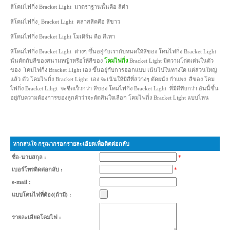
สีโคมไฟกิ่ง Bracket Light มาตราฐานนั้นคือ สีดำ
สีโคมไฟกิ่ง ฺ Bracket Light คลาสสิคคือ สีขาว
สีโคมไฟกิ่ง Bracket Light โมเดิร์น คือ สีเทา
สีโคมไฟกิ่ง Bracket Light ต่างๆ ขึ้นอยุ่กับเรากับหนดให้สีของ โคมไฟกิ่ง Bracket Light
นั่นตัดกับสีของสนามหญ้าหรือให้สีของ
โคมไฟกิ่ง
Bracket Light มีความโด่ดเด่นในตัว
ของ โคมไฟกิ่ง Bracket Light เอง ขึ้นอยุ่กับการออกแบบ เน้นไปในทางใด แต่ส่วนใหญ่
แล้ว ตัว โคมไฟกิ่ง Bracket Light เอง จะเน้นให้มีสีที่สว่างๆ ตัดผนัง กำแพง สีของ โคม
ไฟกิ่ง Bracket Lihgt จะซีดเร็วกว่า สีของ โคมไฟกิ่ง Bracket Light ที่มีสีทึบกว่า อันนี้ขึ้น
อยุ่กับความต้องการของลูกค้าว่าจะตัดสินใจเลือก โคมไฟกิ่ง Bracket Light แบบไหน
หากสนใจ กรุณากรอกรายละเอียดเพื่อติดต่อกลับ
ชื่อ-นามสกุล :
*
เบอร์โทรติดต่อกลับ :
*
e-mail :
แบบโคมไฟที่ต้อง(ถ้ามี) :
รายละเอียดโคมไฟ :