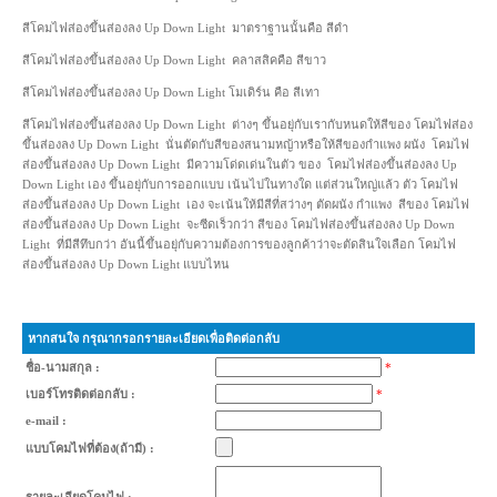
สีโคมไฟส่องขึ้นส่องลง Up Down Light มาตราฐานนั้นคือ สีดำ
สีโคมไฟส่องขึ้นส่องลง Up Down Light คลาสสิคคือ สีขาว
สีโคมไฟส่องขึ้นส่องลง Up Down Light โมเดิร์น คือ สีเทา
สีโคมไฟส่องขึ้นส่องลง Up Down Light ต่างๆ ขึ้นอยุ่กับเรากับหนดให้สีของ โคมไฟส่อง
ขึ้นส่องลง Up Down Light นั่นตัดกับสีของสนามหญ้าหรือให้สีของกำแพง ผนัง โคมไฟ
ส่องขึ้นส่องลง Up Down Light มีความโด่ดเด่นในตัว ของ โคมไฟส่องขึ้นส่องลง Up
Down Light เอง ขึ้นอยุ่กับการออกแบบ เน้นไปในทางใด แต่ส่วนใหญ่แล้ว ตัว โคมไฟ
ส่องขึ้นส่องลง Up Down Light เอง จะเน้นให้มีสีที่สว่างๆ ตัดผนัง กำแพง สีของ โคมไฟ
ส่องขึ้นส่องลง Up Down Light จะซีดเร็วกว่า สีของ โคมไฟส่องขึ้นส่องลง Up Down
Light ที่มีสีทึบกว่า อันนี้ขึ้นอยุ่กับความต้องการของลูกค้าว่าจะตัดสินใจเลือก โคมไฟ
ส่องขึ้นส่องลง Up Down Light แบบไหน
หากสนใจ กรุณากรอกรายละเอียดเพื่อติดต่อกลับ
ชื่อ-นามสกุล :
*
เบอร์โทรติดต่อกลับ :
*
e-mail :
แบบโคมไฟที่ต้อง(ถ้ามี) :