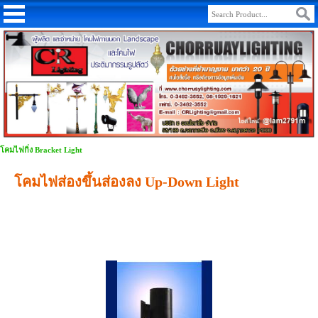
โคมไฟกิ่ง Bracket Light
โคมไฟส่องขึ้นส่องลง Up-Down Light