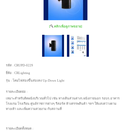
[
คลิกเพื่อดูภาพขยาย]
รหัส :
CRUPD-0229
ยี่ห้อ :
CRLighting
รุ่น :
โคมไฟส่องขึ้นส่องลง Up-Down Light
รายละเอียดย่อ :
เหมาะสำหรับติดผนังบริเวณทั่วไป เช่น ทางเดินส่วนต่างๆ ผนังภายนอก รอบๆ อาคาร
โรงแรม โรงเรียน ศูนย์ราชการต่างๆ รีสอร์ท ห้างสรรพสินค้า ฯลฯ ให้แสงสว่างตาม
ทางเท้า และเพิ่มความสวยงาม กับสถานที่
รายละเอียดทั้งหมด :