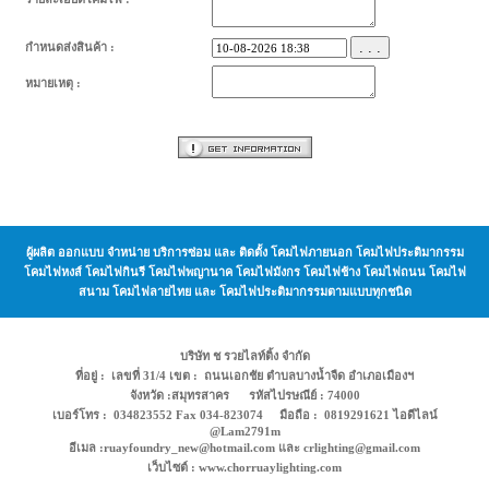
. . .
กำหนดส่งสินค้า :
หมายเหตุ :
ผู้ผลิต ออกแบบ จำหน่าย บริการซ่อม และ ติดตั้ง โคมไฟภายนอก โคมไฟประติมากรรม
โคมไฟหงส์ โคมไฟกินรี โคมไฟพญานาค โคมไฟมังกร โคมไฟช้าง โคมไฟถนน โคมไฟ
สนาม โคมไฟลายไทย และ โคมไฟประติมากรรมตามแบบทุกชนิด
บริษัท ช รวยไลท์ติ้ง จำกัด
ที่อยู่ : เลขที่ 31/4 เขต : ถนนเอกชัย ตำบลบางน้ำจืด อำเภอเมืองฯ
จังหวัด :สมุทรสาคร รหัสไปรษณีย์ : 74000
เบอร์โทร : 034823552 Fax 034-823074 มือถือ : 0819291621 ไอดีไลน์
@Lam2791m
อีเมล :ruayfoundry_new@hotmail.com และ crlighting@gmail.com
เว็บไซต์ : www.chorruaylighting.com