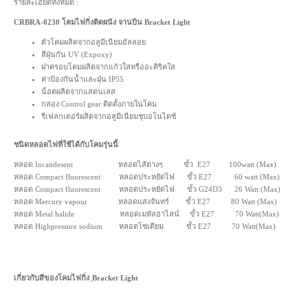
รายละเอียดทั้งหมด :
CRBRA-0230 โคมไฟกิ่งติดผนัง จานบิน Bracket Light
ตัวโคมผลิตจากอลูมีเนียมอัลลอย
สีฝุ่นกัน UV (Expoxy)
ฝาครอบโคมผลิตจากแก้วใสหรืออะคิริคใส
ค่าป้องกันน้ำและฝุ่น IP55
น็อตผลิตจากแสตนเลส
กล่อง Control gear ติดตั้งภายในโคม
รีเฟลกเตอร์ผลิตจากอลูมีเนียมชุบอโนไดซ์
ชนิดหลอดไฟที่ใช้ได้กับโคมรุ่นนี้
หลอด Incandesent หลอดไส้ต่างๆ ขั้ว E27 100watt (Max)
หลอด Compact fluorescent หลอดประหยัดไฟ ขั้ว E27 60 watt (Max)
หลอด Compact fluorescent หลอดประหยัดไฟ ขั้ว G24D3 26 Watt (Max)
หลอด Mercury vapour หลอดแสงจันทร์ ขั้ว E27 80 Watt (Max)
หลอด Metal halide หลอดเมทัลฮาไลน์ ขั้ว E27 70 Watt(Max)
หลอด Highpressure sodium หลอดโซเดียม ขั้ว E27 70 Watt(Max)
เกี่ยวกับสีของโคมไฟกิ่ง ฺBracket Light