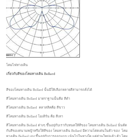
โคมไฟทางเดิน
เกี่ยวกับสีของโคมทางเดิน Bollard
สีของโคมทางเดิน Bollard นั้นมีให้เลือกหลายสีสามารถสั่งได้
สีโคมทางเดิน Bollard มาตราฐานนั้นคือ สีดำ
สีโคมทางเดิน Bollard คลาสสิคคือ สีขาว
สีโคมทางเดิน Bollard โมเดิร์น คือ สีเทา
สีโคมทางเดิน Bollard ต่างๆ ขึ้นอยุ่กับเรากับหนดให้สีของ โคมทางเดิน Bollard นั่นตัด
กับสีของสนามหญ้าหรือให้สีของ โคมทางเดิน Bollard มีความโด่ดเด่นในตัว ของ โคม
ทางเดิน Bollard เอง ขึ้นอยุ่กับการออกแบบ เน้นไปในทางใด แต่ส่วนใหญ่แล้ว ตัว โคม