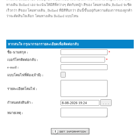
ทางเดิน Bollard เอง จะเน้นให้มีสีที่สว่างๆ ตัดกับหญ้า สีของ โคมทางเดิน ฺBollard จะซีด
เร็วกว่า สีของ โคมทางเดิน ฺ Bollard ที่มีสีทึบกว่า อันนี้ขึ้นอยุ่กับความต้องการของลูกค้า
ว่าจะตัดสินใจเลือก โคมทางเดิน Bollard แบบไหน
หากสนใจ กรุณากรอกรายละเอียดเพื่อติดต่อกลับ
ชื่อ-นามสกุล :
*
เบอร์โทรติดต่อกลับ :
*
e-mail :
แบบโคมไฟที่ต้อง(ถ้ามี) :
รายละเอียดโคมไฟ :
. . .
กำหนดส่งสินค้า :
หมายเหตุ :