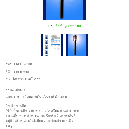
[
คลิกเพื่อดูภาพขยาย]
รหัส :
CRBOL-0101
ยี่ห้อ :
CRLighting
รุ่น :
โคมทางเดินมโนราห์
รายละเอียดย่อ :
CRBOL-0101 โคมทางเดิน มโนราห์ หัวเเหลม
โคมไฟทางเดิน
ใช้ติดตั้งทางเดิน อาคาร สนาม โรงเรียน สวนสาธารณะ
สถานที่ราชการต่างๆ โรงแรม รีสอร์ท ห้างสพรรสินค้า
หมู่บ้านต่างๆ คอนโดมิเนียม อาพาร์ทแม้น แมนชั่น
อื่นๆ