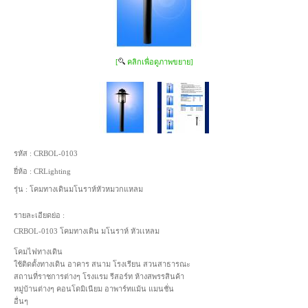
[
คลิกเพื่อดูภาพขยาย]
รหัส :
CRBOL-0103
ยี่ห้อ :
CRLighting
รุ่น :
โคมทางเดินมโนราห์หัวหมวกแหลม
รายละเอียดย่อ :
CRBOL-0103 โคมทางเดิน มโนราห์ หัวเเหลม
โคมไฟทางเดิน
ใช้ติดตั้งทางเดิน อาคาร สนาม โรงเรียน สวนสาธารณะ
สถานที่ราชการต่างๆ โรงแรม รีสอร์ท ห้างสพรรสินค้า
หมู่บ้านต่างๆ คอนโดมิเนียม อาพาร์ทแม้น แมนชั่น
อื่นๆ