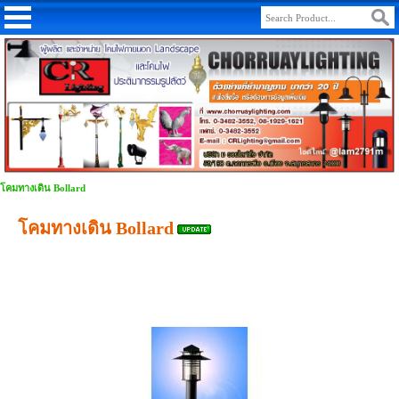
โคมทางเดิน Bollard
โคมทางเดิน Bollard