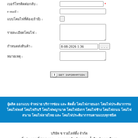
เบอร์โทรติดต่อกลับ :
*
e-mail :
แบบโคมไฟที่ต้อง(ถ้ามี) :
รายละเอียดโคมไฟ :
. . .
กำหนดส่งสินค้า :
หมายเหตุ :
ผู้ผลิต ออกแบบ จำหน่าย บริการซ่อม และ ติดตั้ง โคมไฟภายนอก โคมไฟประติมากรรม
โคมไฟหงส์ โคมไฟกินรี โคมไฟพญานาค โคมไฟมังกร โคมไฟช้าง โคมไฟถนน โคมไฟ
สนาม โคมไฟลายไทย และ โคมไฟประติมากรรมตามแบบทุกชนิด
บริษัท ช รวยไลท์ติ้ง จำกัด