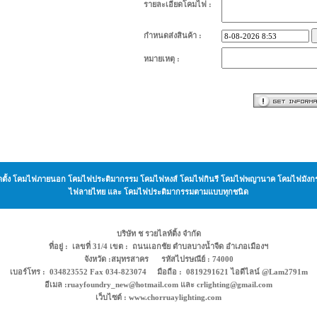
รายละเอียดโคมไฟ :
กำหนดส่งสินค้า :
หมายเหตุ :
ะ ติดตั้ง โคมไฟภายนอก โคมไฟประติมากรรม โคมไฟหงส์ โคมไฟกินรี โคมไฟพญานาค โคมไฟม
ไฟลายไทย และ โคมไฟประติมากรรมตามแบบทุกชนิด
บริษัท ช รวยไลท์ติ้ง จำกัด
ที่อยู่ : เลขที่ 31/4 เขต : ถนนเอกชัย ตำบลบางน้ำจืด อำเภอเมืองฯ
จังหวัด :สมุทรสาคร รหัสไปรษณีย์ : 74000
เบอร์โทร : 034823552 Fax 034-823074 มือถือ : 0819291621 ไอดีไลน์ @Lam2791m
อีเมล :ruayfoundry_new@hotmail.com และ crlighting@gmail.com
เว็บไซต์ : www.chorruaylighting.com