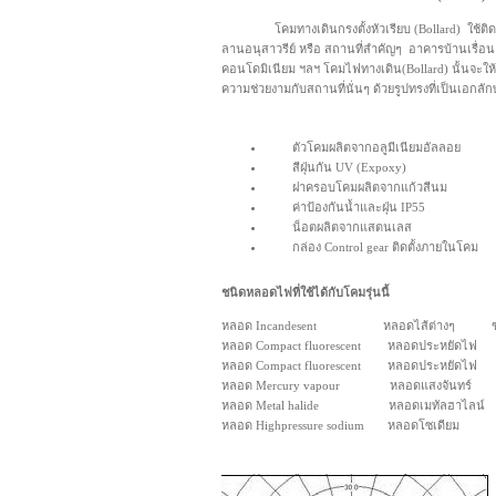
โคมทางเดินกรงตั้งหัวเรียบ (Bollard) ใช้ติดต
ลานอนุสาวรีย์ หรือ สถานที่สำคัญๆ อาคารบ้านเรื่อน 
คอนโดมิเนียม ฯลฯ โคมไฟทางเดิน(Bollard) นั้นจะให
ความช่วยงามกับสถานที่นั่นๆ ด้วยรูปทรงที่เป็นเอกลัก
ตัวโคมผลิตจากอลูมีเนียมอัลลอย
สีฝุ่นกัน UV (Expoxy)
ฝาครอบโคมผลิตจากแก้วสีนม
ค่าป้องกันน้ำและฝุ่น IP55
น็อตผลิตจากแสตนเลส
กล่อง Control gear ติดตั้งภายในโคม
ชนิดหลอดไฟที่ใช้ได้กับโคมรุ่นนี้
หลอด Incandesent หลอดไส้ต่างๆ ขั้
หลอด Compact fluorescent หลอดประหยัดไฟ 
หลอด Compact fluorescent หลอดประหยัดไฟ 
หลอด Mercury vapour หลอดแสงจันทร์ ข
หลอด Metal halide หลอดเมทัลฮาไลน์ ข
หลอด Highpressure sodium หลอดโซเดียม 