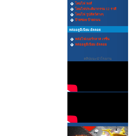
โคมไฟ หงส์
โคมไฟประติมากรรม 12 ราศี
โคมไฟ รูปสัตว์ต่างๆ
ป้ายซอย ป้ายถนน
หล่ออลูมีเนียม อัลลอย
หล่อไฟเบอร์กลาส เรซิ่น
หล่ออลูมีเนียม อัลลอย
คลิปแนะนำโรงงาน