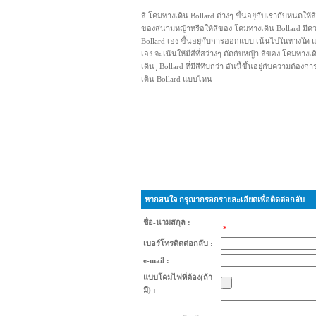
สี โคมทางเดิน Bollard ต่างๆ ขึ้นอยุ่กับเรากับหนดให้ส
ของสนามหญ้าหรือให้สีของ โคมทางเดิน Bollard มีค
Bollard เอง ขึ้นอยุ่กับการออกแบบ เน้นไปในทางใด แ
เอง จะเน้นให้มีสีที่สว่างๆ ตัดกับหญ้า สีของ โคมทางเ
เดิน ฺ Bollard ที่มีสีทึบกว่า อันนี้ขึ้นอยุ่กับความต้
เดิน Bollard แบบไหน
หากสนใจ กรุณากรอกรายละเอียดเพื่อติดต่อกลับ
ชื่อ-นามสกุล :
*
เบอร์โทรติดต่อกลับ :
e-mail :
แบบโคมไฟที่ต้อง(ถ้า
มี) :