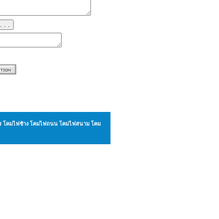
. . .
ังกร โคมไฟช้าง โคมไฟถนน โคมไฟสนาม โคม