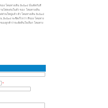
ีของ โคมทางเดิน Bollard นั่นตัดกับสี
วามโด่ดเด่นในตัว ของ โคมทางเดิน
ต่ส่วนใหญ่แล้ว ตัว โคมทางเดิน Bollard
ดิน ฺBollard จะซีดเร็วกว่า สีของ โคมทาง
องการของลูกค้าว่าจะตัดสินใจเลือก โคมทาง
*