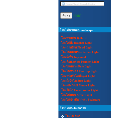
[Help]
โคมไฟภายนอกLandscape
โคมทางเดิน Bollard
โคมไฟกิ่ง Bracket Light
โคมฉายป้าย Flood Light
โคมไฟแต่งสวน Garden Light
โคมฝั่งพื้น Inground
โคมห้อยเพดาน Pandent Light
โคมไฟสนาม Pole Light
โีคมไฟหัวเสา Post Top Light
โคมสปอร์ตไลท์ Spot Light
โคมฝั่งบันได Step Light
โคมผนัง Wall Mount Light
โคมใต้น้ำ Undet Water Light
โคมไฟถนน Street Light
โคมไฟประติมากรรม Sculpture
โคมไฟประติมากรรม
โคมไฟ กินรี