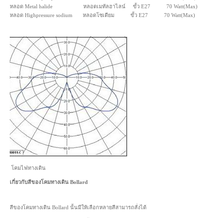
หลอด Metal halide หลอดเมทัลฮาไลน์ ขั้ว E27 70 Watt(Max)
หลอด Highpressure sodium หลอดโซเดียม ขั้ว E27 70 Watt(Max)
โคมไฟทางเดิน
เกี่ยวกับสีของโคมทางเดิน Bollard
สีของโคมทางเดิน Bollard นั้นมีให้เลือกหลายสีสามารถสั่งได้