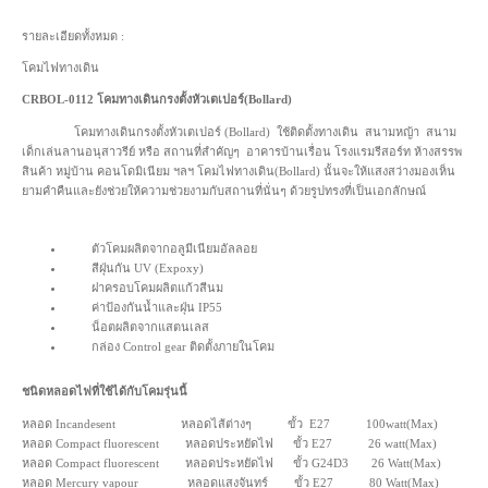
รายละเอียดทั้งหมด :
โคมไฟทางเดิน
CRBOL-0112 โคมทางเดินกรงตั้งหัวเตเปอร์(Bollard)
โคมทางเดินกรงตั้งหัวเตเปอร์ (Bollard) ใช้ติดตั้งทางเดิน สนามหญ้า สนาม
เด็กเล่นลานอนุสาวรีย์ หรือ สถานที่สำคัญๆ อาคารบ้านเรื่อน โรงแรมรีสอร์ท ห้างสรรพ
สินค้า หมู่บ้าน คอนโดมิเนียม ฯลฯ โคมไฟทางเดิน(Bollard) นั้นจะให้แสงสว่างมองเห็น
ยามคำคืนและยังช่วยให้ความช่วยงามกับสถานที่นั่นๆ ด้วยรูปทรงที่เป็นเอกลักษณ์
ตัวโคมผลิตจากอลูมีเนียมอัลลอย
สีฝุ่นกัน UV (Expoxy)
ฝาครอบโคมผลิตแก้วสีนม
ค่าป้องกันน้ำและฝุ่น IP55
น็อตผลิตจากแสตนเลส
กล่อง Control gear ติดตั้งภายในโคม
ชนิดหลอดไฟที่ใช้ได้กับโคมรุ่นนี้
หลอด Incandesent หลอดไส้ต่างๆ ขั้ว E27 100watt(Max)
หลอด Compact fluorescent หลอดประหยัดไฟ ขั้ว E27 26 watt(Max)
หลอด Compact fluorescent หลอดประหยัดไฟ ขั้ว G24D3 26 Watt(Max)
หลอด Mercury vapour หลอดแสงจันทร์ ขั้ว E27 80 Watt(Max)