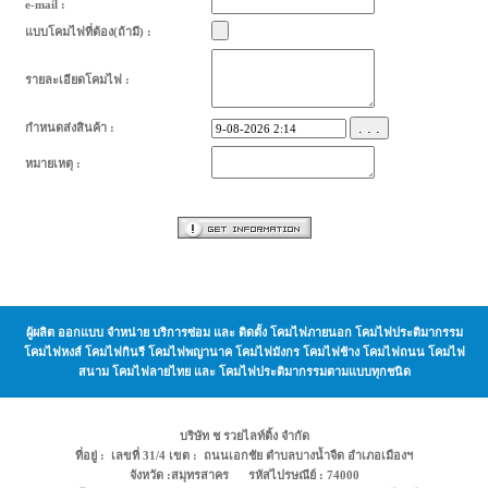
e-mail :
แบบโคมไฟที่ต้อง(ถ้ามี) :
รายละเอียดโคมไฟ :
. . .
กำหนดส่งสินค้า :
หมายเหตุ :
ผู้ผลิต ออกแบบ จำหน่าย บริการซ่อม และ ติดตั้ง โคมไฟภายนอก โคมไฟประติมากรรม
โคมไฟหงส์ โคมไฟกินรี โคมไฟพญานาค โคมไฟมังกร โคมไฟช้าง โคมไฟถนน โคมไฟ
สนาม โคมไฟลายไทย และ โคมไฟประติมากรรมตามแบบทุกชนิด
บริษัท ช รวยไลท์ติ้ง จำกัด
ที่อยู่ : เลขที่ 31/4 เขต : ถนนเอกชัย ตำบลบางน้ำจืด อำเภอเมืองฯ
จังหวัด :สมุทรสาคร รหัสไปรษณีย์ : 74000