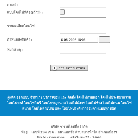
e-mail :
แบบโคมไฟที่ต้อง(ถ้ามี) :
รายละเอียดโคมไฟ :
. . .
กำหนดส่งสินค้า :
หมายเหตุ :
ผู้ผลิต ออกแบบ จำหน่าย บริการซ่อม และ ติดตั้ง โคมไฟภายนอก โคมไฟประติมากรรม
โคมไฟหงส์ โคมไฟกินรี โคมไฟพญานาค โคมไฟมังกร โคมไฟช้าง โคมไฟถนน โคมไฟ
สนาม โคมไฟลายไทย และ โคมไฟประติมากรรมตามแบบทุกชนิด
บริษัท ช รวยไลท์ติ้ง จำกัด
ที่อยู่ : เลขที่ 31/4 เขต : ถนนเอกชัย ตำบลบางน้ำจืด อำเภอเมืองฯ
จังหวัด :สมุทรสาคร รหัสไปรษณีย์ : 74000