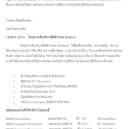
คืนและยังช่วยให้ความช่วยงามกับสถานที่นั่นๆ ด้วยรูปทรงที่เป็นเอกลักษณ์
รายละเอียดทั้งหมด :
โคมไฟทางเดิน
CRBOL-0135 โคมทางเดินหัวเจดีย์หัวกลม Bollard
โคมทางเดินหัวเจดีย์หัวกลม (Bollard) ใช้ติดตั้งทางเดิน สนามหญ้า สนาม
เด็กเล่นลานอนุสาวรีย์ หรือ สถานที่สำคัญๆ อาคารบ้านเรื่อน โรงแรมรีสอร์ท ห้างสรรพ
สินค้า หมู่บ้าน คอนโดมิเนียม ฯลฯ โคมไฟทางเดิน(Bollard) นั้นจะให้แสงสว่างมองเห็น
ยามคำคืนและยังช่วยให้ความช่วยงามกับสถานที่นั่นๆ ด้วยรูปทรงที่เป็นเอกลักษณ์
ตัวโคมผลิตจากอลูมีเนียมอัลลอย
สีฝุ่นกัน UV (Expoxy)
ฝาครอบโคมผลิตจากแก้วใสหรืออะคิริคใส
ค่าป้องกันน้ำและฝุ่น IP55
น็อตผลิตจากแสตนเลส
กล่อง Control gear ติดตั้งภายในโคม
ชนิดหลอดไฟที่ใช้ได้กับโคมรุ่นนี้
หลอด Incandesent หลอดไส้ต่างๆ ขั้ว E27 100watt(Max)
หลอด Compact fluorescent หลอดประหยัดไฟ ขั้ว E27 60 watt(Max)