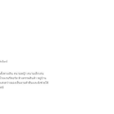
ollard
ิดตั้งทางเดิน สนามหญ้า สนามเด็กเล่น
โรงแรมรีสอร์ท ห้างสรรพสินค้า หมู่บ้าน
้แสงสว่างมองเห็นยามคำคืนและยังช่วยให้
ษณ์