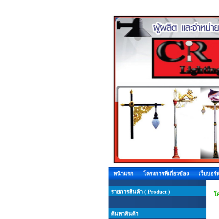
หน้าแรก
โครงการที่เกี่ยวข้อง
เว็บบอร์
รายการสินค้า ( Product )
โค
ค้นหาสินค้า