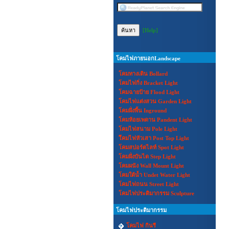
[Help]
โคมไฟภายนอกLandscape
โคมทางเดิน Bollard
โคมไฟกิ่ง Bracket Light
โคมฉายป้าย Flood Light
โคมไฟแต่งสวน Garden Light
โคมฝั่งพื้น Inground
โคมห้อยเพดาน Pandent Light
โคมไฟสนาม Pole Light
โีคมไฟหัวเสา Post Top Light
โคมสปอร์ตไลท์ Spot Light
โคมฝั่งบันได Step Light
โคมผนัง Wall Mount Light
โคมใต้น้ำ Undet Water Light
โคมไฟถนน Street Light
โคมไฟประติมากรรม Sculpture
โคมไฟประติมากรรม
โคมไฟ กินรี