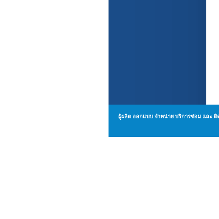
ผู้ผลิต ออกแบบ จำหน่าย บริการซ่อม แล