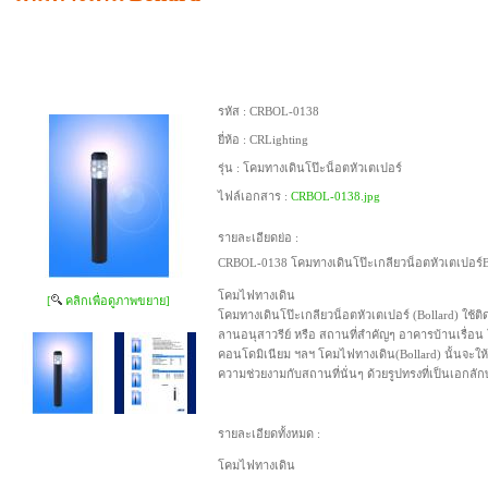
รหัส :
CRBOL-0138
ยี่ห้อ :
CRLighting
รุ่น :
โคมทางเดินโป๊ะน็อตหัวเตเปอร์
ไฟล์เอกสาร :
CRBOL-0138.jpg
รายละเอียดย่อ :
CRBOL-0138 โคมทางเดินโป๊ะเกลียวน็อตหัวเตเปอร์B
โคมไฟทางเดิน
[
คลิกเพื่อดูภาพขยาย]
โคมทางเดินโป๊ะเกลียวน็อตหัวเตเปอร์ (Bollard) ใช้ต
ลานอนุสาวรีย์ หรือ สถานที่สำคัญๆ อาคารบ้านเรื่อน 
คอนโดมิเนียม ฯลฯ โคมไฟทางเดิน(Bollard) นั้นจะให
ความช่วยงามกับสถานที่นั่นๆ ด้วยรูปทรงที่เป็นเอกลัก
รายละเอียดทั้งหมด :
โคมไฟทางเดิน