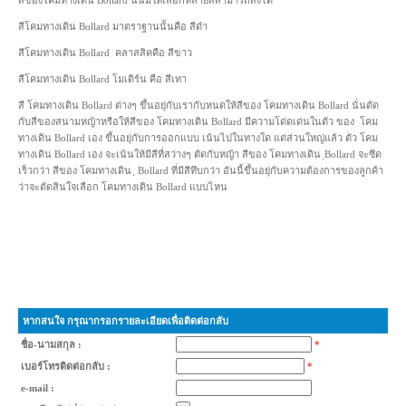
สีของโคมทางเดิน Bollard นั้นมีให้เลือกหลายสีสามารถสั่งได้
สีโคมทางเดิน Bollard มาตราฐานนั้นคือ สีดำ
สีโคมทางเดิน Bollard คลาสสิคคือ สีขาว
สีโคมทางเดิน Bollard โมเดิร์น คือ สีเทา
สี โคมทางเดิน Bollard ต่างๆ ขึ้นอยุ่กับเรากับหนดให้สีของ โคมทางเดิน Bollard นั่นตัด
กับสีของสนามหญ้าหรือให้สีของ โคมทางเดิน Bollard มีความโด่ดเด่นในตัว ของ โคม
ทางเดิน Bollard เอง ขึ้นอยุ่กับการออกแบบ เน้นไปในทางใด แต่ส่วนใหญ่แล้ว ตัว โคม
ทางเดิน Bollard เอง จะเน้นให้มีสีที่สว่างๆ ตัดกับหญ้า สีของ โคมทางเดิน ฺBollard จะซีด
เร็วกว่า สีของ โคมทางเดิน ฺ Bollard ที่มีสีทึบกว่า อันนี้ขึ้นอยุ่กับความต้องการของลูกค้า
ว่าจะตัดสินใจเลือก โคมทางเดิน Bollard แบบไหน
หากสนใจ กรุณากรอกรายละเอียดเพื่อติดต่อกลับ
ชื่อ-นามสกุล :
*
เบอร์โทรติดต่อกลับ :
*
e-mail :