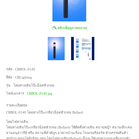
[
คลิกเพื่อดูภาพขยาย]
รหัส :
CRBOL-0140
ยี่ห้อ :
CRLighting
รุ่น :
โคมทางเดินโป๊ะน็อตหัวกลม
ไฟล์เอกสาร :
CRBOL-0140.jpg
รายละเอียดย่อ :
CRBOL-0140 โคมทางโป๊ะเกลียวน็อตหัวกลม Bollard
โคมไฟทางเดิน
โคมทางเดินโป๊ะเกลียวน็อตหัวกลม (Bollard) ใช้ติดตั้งทางเดิน สนามหญ้า สนามเด็กเล่น
ลานอนุสาวรีย์ หรือ สถานที่สำคัญๆ อาคารบ้านเรื่อน โรงแรมรีสอร์ท ห้างสรรพสินค้า
หมู่บ้าน คอนโดมิเนียม ฯลฯ โคมไฟทางเดิน(Bollard) นั้นจะให้แสงสว่างมองเห็นยามคำ