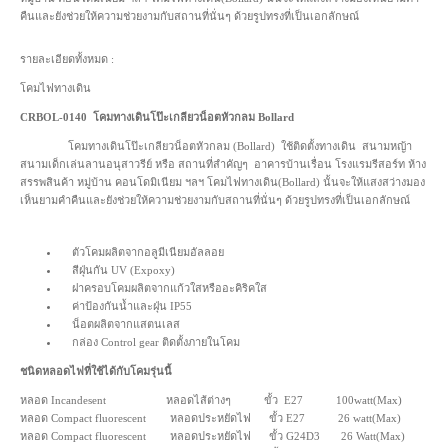
คืนและยังช่วยให้ความช่วยงามกับสถานที่นั่นๆ ด้วยรูปทรงที่เป็นเอกลักษณ์
รายละเอียดทั้งหมด :
โคมไฟทางเดิน
CRBOL-0140 โคมทางเดินโป๊ะเกลียวน็อตหัวกลม Bollard
โคมทางเดินโป๊ะเกลียวน็อตหัวกลม (Bollard) ใช้ติดตั้งทางเดิน สนามหญ้า
สนามเด็กเล่นลานอนุสาวรีย์ หรือ สถานที่สำคัญๆ อาคารบ้านเรื่อน โรงแรมรีสอร์ท ห้าง
สรรพสินค้า หมู่บ้าน คอนโดมิเนียม ฯลฯ โคมไฟทางเดิน(Bollard) นั้นจะให้แสงสว่างมอง
เห็นยามคำคืนและยังช่วยให้ความช่วยงามกับสถานที่นั่นๆ ด้วยรูปทรงที่เป็นเอกลักษณ์
ตัวโคมผลิตจากอลูมีเนียมอัลลอย
สีฝุ่นกัน UV (Expoxy)
ฝาครอบโคมผลิตจากแก้วใสหรืออะคิริคใส
ค่าป้องกันน้ำและฝุ่น IP55
น็อตผลิตจากแสตนเลส
กล่อง Control gear ติดตั้งภายในโคม
ชนิดหลอดไฟที่ใช้ได้กับโคมรุ่นนี้
หลอด Incandesent หลอดไส้ต่างๆ ขั้ว E27 100watt(Max)
หลอด Compact fluorescent หลอดประหยัดไฟ ขั้ว E27 26 watt(Max)
หลอด Compact fluorescent หลอดประหยัดไฟ ขั้ว G24D3 26 Watt(Max)