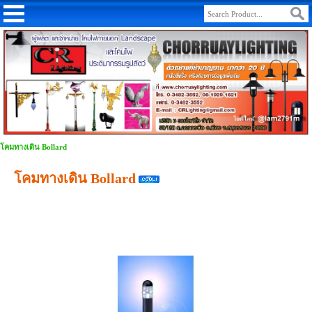
โคมทางเดิน Bollard
โคมทางเดิน Bollard