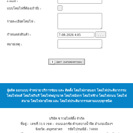
e-mail :
แบบโคมไฟที่ต้อง(ถ้ามี) :
รายละเอียดโคมไฟ :
. . .
กำหนดส่งสินค้า :
หมายเหตุ :
ผู้ผลิต ออกแบบ จำหน่าย บริการซ่อม และ ติดตั้ง โคมไฟภายนอก โคมไฟประติมากรรม
โคมไฟหงส์ โคมไฟกินรี โคมไฟพญานาค โคมไฟมังกร โคมไฟช้าง โคมไฟถนน โคมไฟ
สนาม โคมไฟลายไทย และ โคมไฟประติมากรรมตามแบบทุกชนิด
บริษัท ช รวยไลท์ติ้ง จำกัด
ที่อยู่ : เลขที่ 31/4 เขต : ถนนเอกชัย ตำบลบางน้ำจืด อำเภอเมืองฯ
จังหวัด :สมุทรสาคร รหัสไปรษณีย์ : 74000