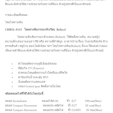
คืนและยังช่วยให้ความช่วยงามกับสถานที่นั่นๆ ด้วยรูปทรงที่เป็นเอกลักษณ์
รายละเอียดทั้งหมด :
โคมไฟทางเดิน
CRBOL-0143 โคมทางชันกรงนกหัวเรียบ Bollard
โคมทางเดินชันกรงนกหัวแหลม (Bollard) ใช้ติดตั้งทางเดิน สนามหญ้า
สนามเด็กเล่นลานอนุสาวรีย์ หรือ สถานที่สำคัญๆ อาคารบ้านเรื่อน โรงแรมรีสอร์ท ห้าง
สรรพสินค้า หมู่บ้าน คอนโดมิเนียม ฯลฯ โคมไฟทางเดิน(Bollard) นั้นจะให้แสงสว่างมอง
เห็นยามคำคืนและยังช่วยให้ความช่วยงามกับสถานที่นั่นๆ ด้วยรูปทรงที่เป็นเอกลักษณ์
ตัวโคมผลิตจากอลูมีเนียมอัลลอย
สีฝุ่นกัน UV (Expoxy)
ฝาครอบโคมผลิตจากแก้วใสหรืออะคิริคใส
ค่าป้องกันน้ำและฝุ่น IP55
น็อตผลิตจากแสตนเลส
กล่อง Control gear ติดตั้งภายในโคม
ชนิดหลอดไฟที่ใช้ได้กับโคมรุ่นนี้
หลอด Incandesent หลอดไส้ต่างๆ ขั้ว E27 100watt(Max)
หลอด Compact fluorescent หลอดประหยัดไฟ ขั้ว E27 26 watt(Max)
หลอด Compact fluorescent หลอดประหยัดไฟ ขั้ว G24D3 26 Watt(Max)