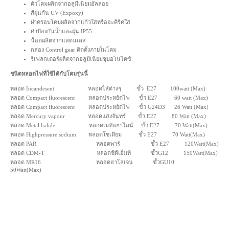
ตัวโคมผลิตจากอลูมีเนียมอัลลอย
สีฝุ่นกัน UV (Expoxy)
ฝาครอบโคมผลิตจากแก้วใสหรืออะคิริคใส
ค่าป้องกันน้ำและฝุ่น IP55
น็อตผลิตจากแสตนเลส
กล่อง Control gear ติดตั้งภายในโคม
รีเฟลกเตอร์ผลิตจากอลูมีเนียมชุบอโนไดซ์
ชนิดหลอดไฟที่ใช้ได้กับโคมรุ่นนี้
หลอด Incandesent หลอดไส้ต่างๆ ขั้ว E27 100watt (Max)
หลอด Compact fluorescent หลอดประหยัดไฟ ขั้ว E27 60 watt (Max)
หลอด Compact fluorescent หลอดประหยัดไฟ ขั้ว G24D3 26 Watt (Max)
หลอด Mercury vapour หลอดแสงจันทร์ ขั้ว E27 80 Watt (Max)
หลอด Metal halide หลอดเมทัลฮาไลน์ ขั้ว E27 70 Watt(Max)
หลอด Highpressure sodium หลอดโซเดียม ขั้ว E27 70 Watt(Max)
หลอด PAR หลอดพาร์ ขั้ว E27 120Watt(Max)
หลอด CDM-T หลอดซีดีเอ็มที ขั้วG12 150Watt(Max)
หลอด MR16 หลอดฮาโลเจน ขั้วGU10
50Watt(Max)