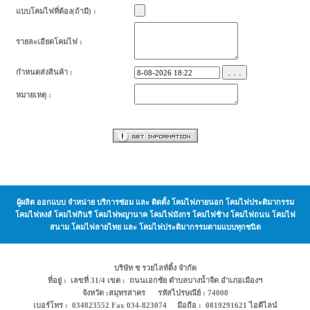
แบบโคมไฟที่ต้อง(ถ้ามี) :
รายละเอียดโคมไฟ :
. . .
กำหนดส่งสินค้า :
หมายเหตุ :
ผู้ผลิต ออกแบบ จำหน่าย บริการซ่อม และ ติดตั้ง โคมไฟภายนอก โคมไฟประติมากรรม
โคมไฟหงส์ โคมไฟกินรี โคมไฟพญานาค โคมไฟมังกร โคมไฟช้าง โคมไฟถนน โคมไฟ
สนาม โคมไฟลายไทย และ โคมไฟประติมากรรมตามแบบทุกชนิด
บริษัท ช รวยไลท์ติ้ง จำกัด
ที่อยู่ : เลขที่ 31/4 เขต : ถนนเอกชัย ตำบลบางน้ำจืด อำเภอเมืองฯ
จังหวัด :สมุทรสาคร รหัสไปรษณีย์ : 74000
เบอร์โทร : 034823552 Fax 034-823074 มือถือ : 0819291621 ไอดีไลน์