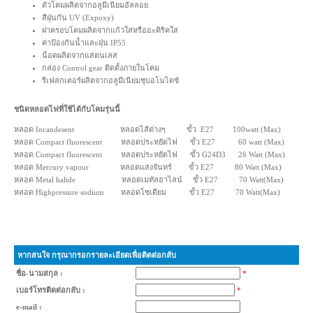
ตัวโคมผลิตจากอลูมีเนียมอัลลอย
สีฝุ่นกัน UV (Expoxy)
ฝาครอบโคมผลิตจากแก้วใสหรืออะคิริคใส
ค่าป้องกันน้ำและฝุ่น IP55
น็อตผลิตจากแสตนเลส
กล่อง Control gear ติดตั้งภายในโคม
รีเฟลกเตอร์ผลิตจากอลูมีเนียมชุบอโนไดซ์
ชนิดหลอดไฟที่ใช้ได้กับโคมรุ่นนี้
หลอด Incandesent หลอดไส้ต่างๆ ขั้ว E27 100watt (Max)
หลอด Compact fluorescent หลอดประหยัดไฟ ขั้ว E27 60 watt (Max)
หลอด Compact fluorescent หลอดประหยัดไฟ ขั้ว G24D3 26 Watt (Max)
หลอด Mercury vapour หลอดแสงจันทร์ ขั้ว E27 80 Watt (Max)
หลอด Metal halide หลอดเมทัลฮาไลน์ ขั้ว E27 70 Watt(Max)
หลอด Highpressure sodium หลอดโซเดียม ขั้ว E27 70 Watt(Max)
หากสนใจ กรุณากรอกรายละเอียดเพื่อติดต่อกลับ
ชื่อ-นามสกุล :
*
เบอร์โทรติดต่อกลับ :
*
e-mail :