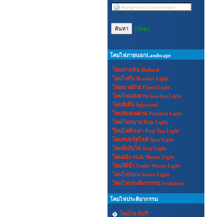
[Help]
โคมไฟภายนอกLandscape
โคมทางเดิน Bollard
โคมไฟกิ่ง Bracket Light
โคมฉายป้าย Flood Light
โคมไฟแต่งสวน Garden Light
โคมฝั่งพื้น Inground
โคมห้อยเพดาน Pandent Light
โคมไฟสนาม Pole Light
โีคมไฟหัวเสา Post Top Light
โคมสปอร์ตไลท์ Spot Light
โคมฝั่งบันได Step Light
โคมผนัง Wall Mount Light
โคมใต้น้ำ Undet Water Light
โคมไฟถนน Street Light
โคมไฟประติมากรรม Sculpture
โคมไฟประติมากรรม
โคมไฟ กินรี