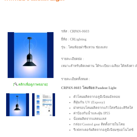
รหัส :
CRPAN-0603
ยี่ห้อ :
CRLighting
รุ่น :
โคมห้อยฝาชีแหวน ช่องแสง
รายละเอียดย่อ :
เหมาะสำหรับติดเพดาน ใต้ระเบียง เฉลียง ใต้หลังคา
รายละเอียดทั้งหมด :
[
คลิกเพื่อดูภาพขยาย]
CRPAN-0603 โคมห้อย Pandent Light
ตัวโคมผลิตจากอลูมีเนียมอัลลอย
สีฝุ่นกัน UV (Expoxy)
ฝาครอบโคมผลิตจากแก้วใสหรืออะคิริคใส
ค่าป้องกันน้ำและฝุ่น IP55
น็อตผลิตจากแสตนเลส
กล่อง Control gear ติดตั้งภายในโคม
รีเฟลกเตอร์ผลิตจากอลูมีเนียมชุบอโนไดซ์