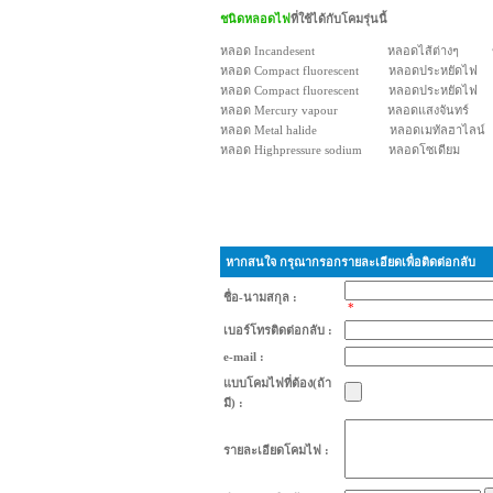
ชนิดหลอดไฟ
ที่ใช้ได้กับโคมรุ่นนี้
หลอด Incandesent หลอดไส้ต่างๆ ขั้
หลอด Compact fluorescent หลอดประหยัดไฟ 
หลอด Compact fluorescent หลอดประหยัดไฟ ข
หลอด Mercury vapour หลอดแสงจันทร์ ขั
หลอด Metal halide หลอดเมทัลฮาไลน์ ข
หลอด Highpressure sodium หลอดโซเดียม 
หากสนใจ กรุณากรอกรายละเอียดเพื่อติดต่อกลับ
ชื่อ-นามสกุล :
*
เบอร์โทรติดต่อกลับ :
e-mail :
แบบโคมไฟที่ต้อง(ถ้า
มี) :
รายละเอียดโคมไฟ :