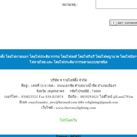
หมายเหตุ :
ะ ติดตั้ง โคมไฟภายนอก โคมไฟประติมากรรม โคมไฟหงส์ โคมไฟกินรี โคมไฟพญานาค โคมไฟม
ไฟลายไทย และ โคมไฟประติมากรรมตามแบบทุกชนิด
บริษัท ช รวยไลท์ติ้ง จำกัด
ที่อยู่ : เลขที่ 31/4 เขต : ถนนเอกชัย ตำบลบางน้ำจืด อำเภอเมืองฯ
จังหวัด :สมุทรสาคร รหัสไปรษณีย์ : 74000
เบอร์โทร : 034823552 Fax 034-823074 มือถือ : 0819291621 ไอดีไลน์ @Lam2791m
อีเมล :ruayfoundry_new@hotmail.com และ crlighting@gmail.com
เว็บไซต์ : www.chorruaylighting.com
โปรโมทเว็บ
Visitors : 445411