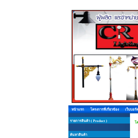
หน้าแรก
โครงการที่เกี่ยวข้อง
เว็บบอร์
รายการสินค้า ( Product )
โ
ค้นหาสินค้า