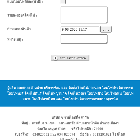
แบบโคมไฟที่ต้อง(ถ้ามี) :
รายละเอียดโคมไฟ :
. . .
กำหนดส่งสินค้า :
หมายเหตุ :
ผู้ผลิต ออกแบบ จำหน่าย บริการซ่อม และ ติดตั้ง โคมไฟภายนอก โคมไฟประติมากรรม
โคมไฟหงส์ โคมไฟกินรี โคมไฟพญานาค โคมไฟมังกร โคมไฟช้าง โคมไฟถนน โคมไฟ
สนาม โคมไฟลายไทย และ โคมไฟประติมากรรมตามแบบทุกชนิด
บริษัท ช รวยไลท์ติ้ง จำกัด
ที่อยู่ : เลขที่ 31/4 เขต : ถนนเอกชัย ตำบลบางน้ำจืด อำเภอเมืองฯ
จังหวัด :สมุทรสาคร รหัสไปรษณีย์ : 74000
เบอร์โทร : 034823552 Fax 034-823074 มือถือ : 0819291621 ไอดีไลน์
@Lam2791m