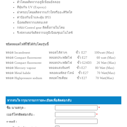
ตัวโคมผลิตจากอลูมีเนียมอัลลอย
สีฝุ่นกัน UV (Expoxy)
ฝาครอบโคมผลิตจากแก้วใสหรืออะคิริคใส
ค่าป้องกันน้ำและฝุ่น IP55
น็อตผลิตจากแสตนเลส
กล่อง Control gear ติดตั้งภายในโคม
รีเฟลกเตอร์ผลิตจากอลูมีเนียมชุบอโนไดซ์
ชนิดหลอดไฟที่ใช้ได้กับโคมรุ่นนี้
หลอด Incandesent หลอดไส้ต่างๆ ขั้ว E27 100watt (Max)
หลอด Compact fluorescent หลอดประหยัดไฟ ขั้ว E27 60 watt (Max)
หลอด Compact fluorescent หลอดประหยัดไฟ ขั้ว G24D3 26 Watt (Max)
หลอด Mercury vapour หลอดแสงจันทร์ ขั้ว E27 80 Watt (Max)
หลอด Metal halide หลอดเมทัลฮาไลน์ ขั้ว E27 70 Watt(Max)
หลอด Highpressure sodium หลอดโซเดียม ขั้ว E27 70 Watt(Max)
หากสนใจ กรุณากรอกรายละเอียดเพื่อติดต่อกลับ
ชื่อ-นามสกุล :
*
เบอร์โทรติดต่อกลับ :
*
e-mail :