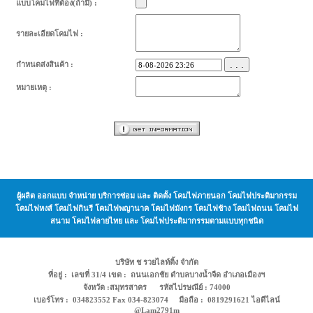
แบบโคมไฟที่ต้อง(ถ้ามี) :
รายละเอียดโคมไฟ :
. . .
กำหนดส่งสินค้า :
หมายเหตุ :
ผู้ผลิต ออกแบบ จำหน่าย บริการซ่อม และ ติดตั้ง โคมไฟภายนอก โคมไฟประติมากรรม
โคมไฟหงส์ โคมไฟกินรี โคมไฟพญานาค โคมไฟมังกร โคมไฟช้าง โคมไฟถนน โคมไฟ
สนาม โคมไฟลายไทย และ โคมไฟประติมากรรมตามแบบทุกชนิด
บริษัท ช รวยไลท์ติ้ง จำกัด
ที่อยู่ : เลขที่ 31/4 เขต : ถนนเอกชัย ตำบลบางน้ำจืด อำเภอเมืองฯ
จังหวัด :สมุทรสาคร รหัสไปรษณีย์ : 74000
เบอร์โทร : 034823552 Fax 034-823074 มือถือ : 0819291621 ไอดีไลน์
@Lam2791m