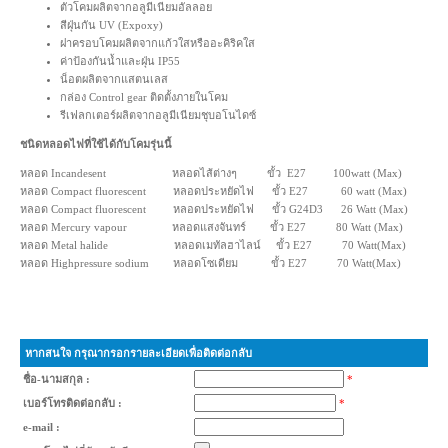
ตัวโคมผลิตจากอลูมีเนียมอัลลอย
สีฝุ่นกัน UV (Expoxy)
ฝาครอบโคมผลิตจากแก้วใสหรืออะคิริคใส
ค่าป้องกันน้ำและฝุ่น IP55
น็อตผลิตจากแสตนเลส
กล่อง Control gear ติดตั้งภายในโคม
รีเฟลกเตอร์ผลิตจากอลูมีเนียมชุบอโนไดซ์
ชนิดหลอดไฟที่ใช้ได้กับโคมรุ่นนี้
หลอด Incandesent หลอดไส้ต่างๆ ขั้ว E27 100watt (Max)
หลอด Compact fluorescent หลอดประหยัดไฟ ขั้ว E27 60 watt (Max)
หลอด Compact fluorescent หลอดประหยัดไฟ ขั้ว G24D3 26 Watt (Max)
หลอด Mercury vapour หลอดแสงจันทร์ ขั้ว E27 80 Watt (Max)
หลอด Metal halide หลอดเมทัลฮาไลน์ ขั้ว E27 70 Watt(Max)
หลอด Highpressure sodium หลอดโซเดียม ขั้ว E27 70 Watt(Max)
หากสนใจ กรุณากรอกรายละเอียดเพื่อติดต่อกลับ
ชื่อ-นามสกุล :
*
เบอร์โทรติดต่อกลับ :
*
e-mail :