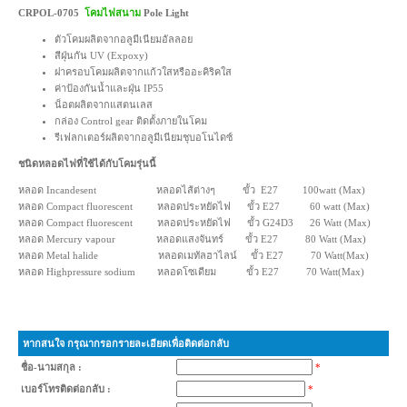
CRPOL-0705
โคมไฟสนาม
Pole Light
ตัวโคมผลิตจากอลูมีเนียมอัลลอย
สีฝุ่นกัน UV (Expoxy)
ฝาครอบโคมผลิตจากแก้วใสหรืออะคิริคใส
ค่าป้องกันน้ำและฝุ่น IP55
น็อตผลิตจากแสตนเลส
กล่อง Control gear ติดตั้งภายในโคม
รีเฟลกเตอร์ผลิตจากอลูมีเนียมชุบอโนไดซ์
ชนิดหลอดไฟที่ใช้ได้กับโคมรุ่นนี้
หลอด Incandesent หลอดไส้ต่างๆ ขั้ว E27 100watt (Max)
หลอด Compact fluorescent หลอดประหยัดไฟ ขั้ว E27 60 watt (Max)
หลอด Compact fluorescent หลอดประหยัดไฟ ขั้ว G24D3 26 Watt (Max)
หลอด Mercury vapour หลอดแสงจันทร์ ขั้ว E27 80 Watt (Max)
หลอด Metal halide หลอดเมทัลฮาไลน์ ขั้ว E27 70 Watt(Max)
หลอด Highpressure sodium หลอดโซเดียม ขั้ว E27 70 Watt(Max)
หากสนใจ กรุณากรอกรายละเอียดเพื่อติดต่อกลับ
ชื่อ-นามสกุล :
*
เบอร์โทรติดต่อกลับ :
*