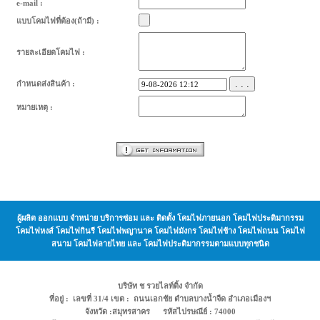
e-mail :
แบบโคมไฟที่ต้อง(ถ้ามี) :
รายละเอียดโคมไฟ :
. . .
กำหนดส่งสินค้า :
หมายเหตุ :
ผู้ผลิต ออกแบบ จำหน่าย บริการซ่อม และ ติดตั้ง โคมไฟภายนอก โคมไฟประติมากรรม
โคมไฟหงส์ โคมไฟกินรี โคมไฟพญานาค โคมไฟมังกร โคมไฟช้าง โคมไฟถนน โคมไฟ
สนาม โคมไฟลายไทย และ โคมไฟประติมากรรมตามแบบทุกชนิด
บริษัท ช รวยไลท์ติ้ง จำกัด
ที่อยู่ : เลขที่ 31/4 เขต : ถนนเอกชัย ตำบลบางน้ำจืด อำเภอเมืองฯ
จังหวัด :สมุทรสาคร รหัสไปรษณีย์ : 74000