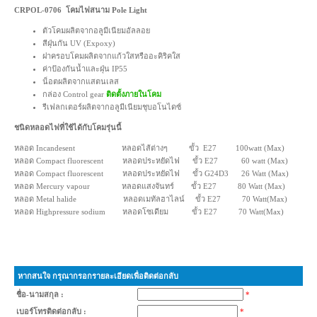
CRPOL-0706 โคมไฟสนาม Pole Light
ตัวโคมผลิตจากอลูมีเนียมอัลลอย
สีฝุ่นกัน UV (Expoxy)
ฝาครอบโคมผลิตจากแก้วใสหรืออะคิริคใส
ค่าป้องกันน้ำและฝุ่น IP55
น็อตผลิตจากแสตนเลส
กล่อง Control gear
ติดตั้งภายในโคม
รีเฟลกเตอร์ผลิตจากอลูมีเนียมชุบอโนไดซ์
ชนิดหลอดไฟที่ใช้ได้กับโคมรุ่นนี้
หลอด Incandesent หลอดไส้ต่างๆ ขั้ว E27 100watt (Max)
หลอด Compact fluorescent หลอดประหยัดไฟ ขั้ว E27 60 watt (Max)
หลอด Compact fluorescent หลอดประหยัดไฟ ขั้ว G24D3 26 Watt (Max)
หลอด Mercury vapour หลอดแสงจันทร์ ขั้ว E27 80 Watt (Max)
หลอด Metal halide หลอดเมทัลฮาไลน์ ขั้ว E27 70 Watt(Max)
หลอด Highpressure sodium หลอดโซเดียม ขั้ว E27 70 Watt(Max)
หากสนใจ กรุณากรอกรายละเอียดเพื่อติดต่อกลับ
ชื่อ-นามสกุล :
*
เบอร์โทรติดต่อกลับ :
*