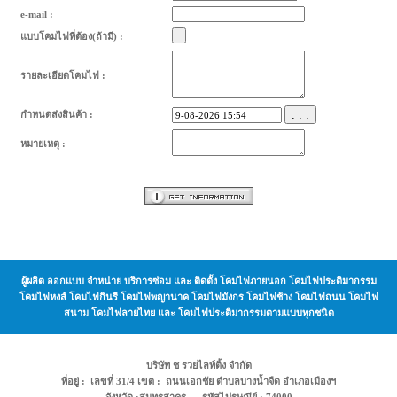
e-mail :
แบบโคมไฟที่ต้อง(ถ้ามี) :
รายละเอียดโคมไฟ :
. . .
กำหนดส่งสินค้า :
หมายเหตุ :
ผู้ผลิต ออกแบบ จำหน่าย บริการซ่อม และ ติดตั้ง โคมไฟภายนอก โคมไฟประติมากรรม
โคมไฟหงส์ โคมไฟกินรี โคมไฟพญานาค โคมไฟมังกร โคมไฟช้าง โคมไฟถนน โคมไฟ
สนาม โคมไฟลายไทย และ โคมไฟประติมากรรมตามแบบทุกชนิด
บริษัท ช รวยไลท์ติ้ง จำกัด
ที่อยู่ : เลขที่ 31/4 เขต : ถนนเอกชัย ตำบลบางน้ำจืด อำเภอเมืองฯ