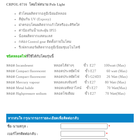
CRPOL-0716 โคมไฟสนาม Pole Light
ตัวโคมผลิตจากอลูมีเนียมอัลลอย
สีฝุ่นกัน UV (Expoxy)
ฝาครอบโคมผลิตจากแก้วใสหรืออะคิริคใส
ค่าป้องกันน้ำและฝุ่น IP55
น็อตผลิตจากแสตนเลส
กล่อง Control gear ติดตั้งภายในโคม
รีเฟลกเตอร์ผลิตจากอลูมีเนียมชุบอโนไดซ์
ชนิดหลอดไฟ
ที่ใช้ได้กับโคมรุ่นนี้
หลอด Incandesent หลอดไส้ต่างๆ ขั้ว E27 100watt (Max)
หลอด Compact fluorescent หลอดประหยัดไฟ ขั้ว E27 60 watt (Max)
หลอด Compact fluorescent หลอดประหยัดไฟ ขั้ว G24D3 26 Watt (Max)
หลอด Mercury vapour หลอดแสงจันทร์ ขั้ว E27 80 Watt (Max)
หลอด Metal halide หลอดเมทัลฮาไลน์ ขั้ว E27 70 Watt(Max)
หลอด Highpressure sodium หลอดโซเดียม ขั้ว E27 70 Watt(Max)
หากสนใจ กรุณากรอกรายละเอียดเพื่อติดต่อกลับ
ชื่อ-นามสกุล :
*
เบอร์โทรติดต่อกลับ :
*