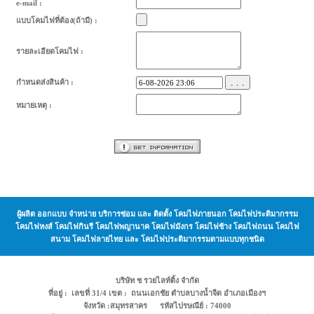
e-mail :
แบบโคมไฟที่ต้อง(ถ้ามี) :
รายละเอียดโคมไฟ :
. . .
กำหนดส่งสินค้า :
หมายเหตุ :
ผู้ผลิต ออกแบบ จำหน่าย บริการซ่อม และ ติดตั้ง โคมไฟภายนอก โคมไฟประติมากรรม
โคมไฟหงส์ โคมไฟกินรี โคมไฟพญานาค โคมไฟมังกร โคมไฟช้าง โคมไฟถนน โคมไฟ
สนาม โคมไฟลายไทย และ โคมไฟประติมากรรมตามแบบทุกชนิด
บริษัท ช รวยไลท์ติ้ง จำกัด
ที่อยู่ : เลขที่ 31/4 เขต : ถนนเอกชัย ตำบลบางน้ำจืด อำเภอเมืองฯ
จังหวัด :สมุทรสาคร รหัสไปรษณีย์ : 74000