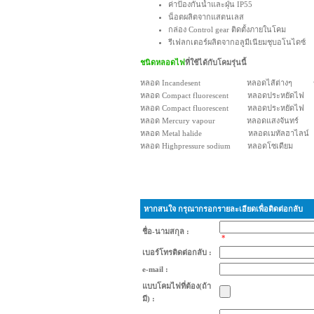
ค่าป้องกันน้ำและฝุ่น IP55
น็อตผลิตจากแสตนเลส
กล่อง Control gear ติดตั้งภายในโคม
รีเฟลกเตอร์ผลิตจากอลูมีเนียมชุบอโนไดซ์
ชนิดหลอดไฟ
ที่ใช้ได้กับโคมรุ่นนี้
หลอด Incandesent หลอดไส้ต่างๆ ขั้
หลอด Compact fluorescent หลอดประหยัดไฟ 
หลอด Compact fluorescent หลอดประหยัดไฟ ข
หลอด Mercury vapour หลอดแสงจันทร์ ขั
หลอด Metal halide หลอดเมทัลฮาไลน์ ข
หลอด Highpressure sodium หลอดโซเดียม 
หากสนใจ กรุณากรอกรายละเอียดเพื่อติดต่อกลับ
ชื่อ-นามสกุล :
*
เบอร์โทรติดต่อกลับ :
e-mail :
แบบโคมไฟที่ต้อง(ถ้า
มี) :