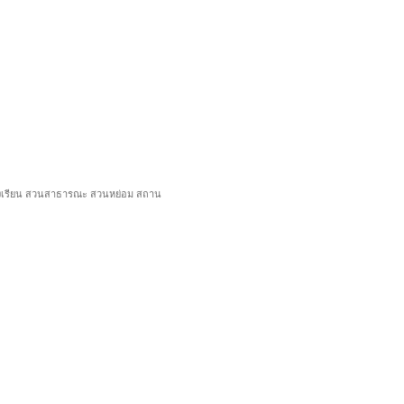
รงเรียน สวนสาธารณะ สวนหย่อม สถาน
า