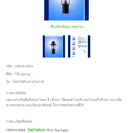
[
คลิกเพื่อดูภาพขยาย]
รหัส :
CRPOS-0804
ยี่ห้อ :
CRLighting
รุ่น :
โคมไฟหัวเสามโนราห์
รายละเอียดย่อ :
เหมาะสำหรับติดตั้งบนกำแพง รั้ว หัวเสา ให้แสงสว่างบริเวณกำแพงรั้วหัวเสา และเพิ่ม
ความสวยงาม และเป็นเอกลักษณ์ ในการจดจำสถานที่ได้
รายละเอียดทั้งหมด :
CRPOS-0804
โคมไฟหัวเสา
Post Top Light