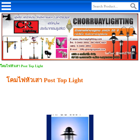
โีคมไฟหัวเสา Post Top Light
โคมไฟหัวเสา Post Top Light