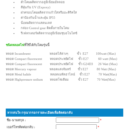
ตัวโคมผลิตจากอลูมีเนียมอัลลอย
สีฝุ่นกัน UV (Expoxy)
ฝาครอบโคมผลิตจากแก้วใสหรืออะคิริคใส
ค่าป้องกันน้ำและฝุ่น IP55
น็อตผลิตจากแสตนเลส
กล่อง Control gear ติดตั้งภายในโคม
รีเฟลกเตอร์ผลิตจากอลูมีเนียมชุบอโนไดซ์
ชนิดหลอดไฟ
ที่ใช้ได้กับโคมรุ่นนี้
หลอด Incandesent หลอดไส้ต่างๆ ขั้ว E27 100watt (Max)
หลอด Compact fluorescent หลอดประหยัดไฟ ขั้ว E27 60 watt (Max)
หลอด Compact fluorescent หลอดประหยัดไฟ ขั้ว G24D3 26 Watt (Max)
หลอด Mercury vapour หลอดแสงจันทร์ ขั้ว E27 80 Watt (Max)
หลอด Metal halide หลอดเมทัลฮาไลน์ ขั้ว E27 70 Watt(Max)
หลอด Highpressure sodium หลอดโซเดียม ขั้ว E27 70 Watt(Max)
หากสนใจ กรุณากรอกรายละเอียดเพื่อติดต่อกลับ
ชื่อ-นามสกุล :
*
เบอร์โทรติดต่อกลับ :
*