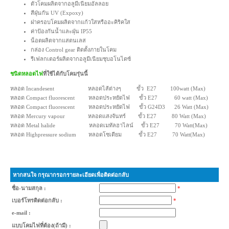
ตัวโคมผลิตจากอลูมีเนียมอัลลอย
สีฝุ่นกัน UV (Expoxy)
ฝาครอบโคมผลิตจากแก้วใสหรืออะคิริคใส
ค่าป้องกันน้ำและฝุ่น IP55
น็อตผลิตจากแสตนเลส
กล่อง Control gear ติดตั้งภายในโคม
รีเฟลกเตอร์ผลิตจากอลูมีเนียมชุบอโนไดซ์
ชนิดหลอดไฟ
ที่ใช้ได้กับโคมรุ่นนี้
หลอด Incandesent หลอดไส้ต่างๆ ขั้ว E27 100watt (Max)
หลอด Compact fluorescent หลอดประหยัดไฟ ขั้ว E27 60 watt (Max)
หลอด Compact fluorescent หลอดประหยัดไฟ ขั้ว G24D3 26 Watt (Max)
หลอด Mercury vapour หลอดแสงจันทร์ ขั้ว E27 80 Watt (Max)
หลอด Metal halide หลอดเมทัลฮาไลน์ ขั้ว E27 70 Watt(Max)
หลอด Highpressure sodium หลอดโซเดียม ขั้ว E27 70 Watt(Max)
หากสนใจ กรุณากรอกรายละเอียดเพื่อติดต่อกลับ
ชื่อ-นามสกุล :
*
เบอร์โทรติดต่อกลับ :
*
e-mail :
แบบโคมไฟที่ต้อง(ถ้ามี) :