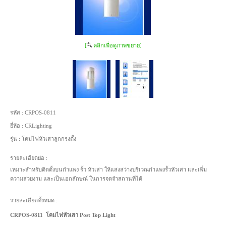
[
คลิกเพื่อดูภาพขยาย]
รหัส :
CRPOS-0811
ยี่ห้อ :
CRLighting
รุ่น :
โคมไฟหัวเสาลูกกรงตั้ง
รายละเอียดย่อ :
เหมาะสำหรับติดตั้งบนกำแพง รั้ว หัวเสา ให้แสงสว่างบริเวณกำแพงรั้วหัวเสา และเพิ่ม
ความสวยงาม และเป็นเอกลักษณ์ ในการจดจำสถานที่ได้
รายละเอียดทั้งหมด :
CRPOS-0811 โคมไฟหัวเสา Post Top Light