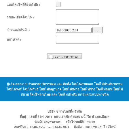
แบบโคมไฟที่ต้อง(ถ้ามี) :
รายละเอียดโคมไฟ :
. . .
กำหนดส่งสินค้า :
หมายเหตุ :
ผู้ผลิต ออกแบบ จำหน่าย บริการซ่อม และ ติดตั้ง โคมไฟภายนอก โคมไฟประติมากรรม
โคมไฟหงส์ โคมไฟกินรี โคมไฟพญานาค โคมไฟมังกร โคมไฟช้าง โคมไฟถนน โคมไฟ
สนาม โคมไฟลายไทย และ โคมไฟประติมากรรมตามแบบทุกชนิด
บริษัท ช รวยไลท์ติ้ง จำกัด
ที่อยู่ : เลขที่ 31/4 เขต : ถนนเอกชัย ตำบลบางน้ำจืด อำเภอเมืองฯ
จังหวัด :สมุทรสาคร รหัสไปรษณีย์ : 74000
เบอร์โทร : 034823552 Fax 034-823074 มือถือ : 0819291621 ไอดีไลน์