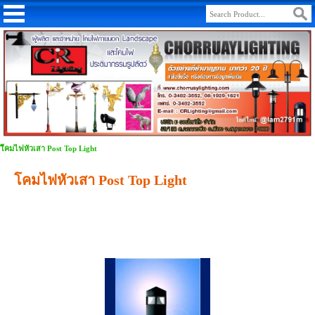
โีคมไฟหัวเสา Post Top Light
โคมไฟหัวเสา Post Top Light