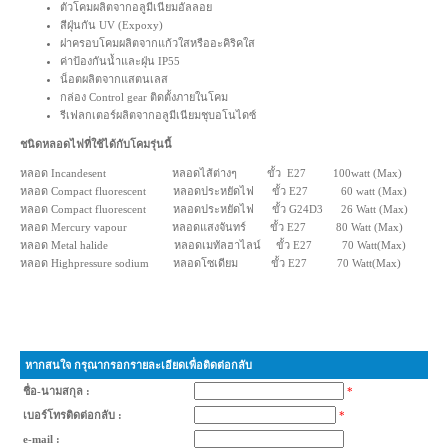
ตัวโคมผลิตจากอลูมีเนียมอัลลอย
สีฝุ่นกัน UV (Expoxy)
ฝาครอบโคมผลิตจากแก้วใสหรืออะคิริคใส
ค่าป้องกันน้ำและฝุ่น IP55
น็อตผลิตจากแสตนเลส
กล่อง Control gear ติดตั้งภายในโคม
รีเฟลกเตอร์ผลิตจากอลูมีเนียมชุบอโนไดซ์
ชนิดหลอดไฟที่ใช้ได้กับโคมรุ่นนี้
หลอด Incandesent หลอดไส้ต่างๆ ขั้ว E27 100watt (Max)
หลอด Compact fluorescent หลอดประหยัดไฟ ขั้ว E27 60 watt (Max)
หลอด Compact fluorescent หลอดประหยัดไฟ ขั้ว G24D3 26 Watt (Max)
หลอด Mercury vapour หลอดแสงจันทร์ ขั้ว E27 80 Watt (Max)
หลอด Metal halide หลอดเมทัลฮาไลน์ ขั้ว E27 70 Watt(Max)
หลอด Highpressure sodium หลอดโซเดียม ขั้ว E27 70 Watt(Max)
หากสนใจ กรุณากรอกรายละเอียดเพื่อติดต่อกลับ
ชื่อ-นามสกุล :
*
เบอร์โทรติดต่อกลับ :
*
e-mail :