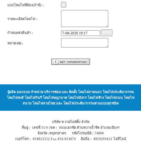
แบบโคมไฟที่ต้อง(ถ้ามี) :
รายละเอียดโคมไฟ :
. . .
กำหนดส่งสินค้า :
หมายเหตุ :
ผู้ผลิต ออกแบบ จำหน่าย บริการซ่อม และ ติดตั้ง โคมไฟภายนอก โคมไฟประติมากรรม
โคมไฟหงส์ โคมไฟกินรี โคมไฟพญานาค โคมไฟมังกร โคมไฟช้าง โคมไฟถนน โคมไฟ
สนาม โคมไฟลายไทย และ โคมไฟประติมากรรมตามแบบทุกชนิด
บริษัท ช รวยไลท์ติ้ง จำกัด
ที่อยู่ : เลขที่ 31/4 เขต : ถนนเอกชัย ตำบลบางน้ำจืด อำเภอเมืองฯ
จังหวัด :สมุทรสาคร รหัสไปรษณีย์ : 74000
เบอร์โทร : 034823552 Fax 034-823074 มือถือ : 0819291621 ไอดีไลน์